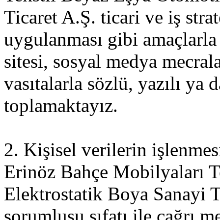
Ticaret A.Ş. ticari ve iş stra
uygulanması gibi amaçlarla ki
sitesi, sosyal medya mecral
vasıtalarla sözlü, yazılı ya
toplamaktayız.
2. Kişisel verilerin işlenme
Erinöz Bahçe Mobilyaları T
Elektrostatik Boya Sanayi Ti
sorumlusu sıfatı ile çağrı me