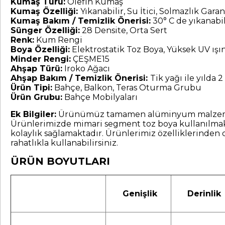
Kumaş Türü:
Olefin Kumaş
Kumaş Özelliği:
Yıkanabilir, Su İtici, Solmazlık Garant
Kumaş Bakım / Temizlik Önerisi:
30° C de yıkanabil
Sünger Özelliği:
28 Densite, Orta Sert
Renk:
Kum Rengi
Boya Özelliği:
Elektrostatik Toz Boya, Yüksek UV ış
Minder Rengi:
ÇEŞME15
Ahşap Türü:
Iroko Ağacı
Ahşap Bakım / Temizlik Önerisi:
Tik yağı ile yılda 2 
Ürün Tipi:
Bahçe, Balkon, Teras Oturma Grubu
Ürün Grubu:
Bahçe Mobilyaları
Ek Bilgiler:
Ürünümüz tamamen alüminyum malzemeden ür
Ürünlerimizde mimari segment toz boya kullanılmakt
kolaylık sağlamaktadır. Ürünlerimiz özelliklerinden 
rahatlıkla kullanabilirsiniz.
ÜRÜN BOYUTLARI
Genişlik
Derinlik