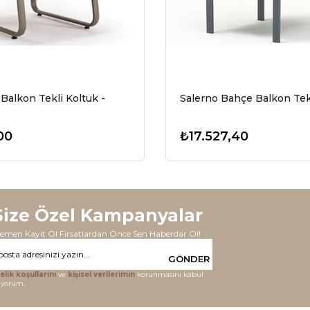
Balkon Tekli Koltuk -
Salerno Bahçe Balkon Tek
00
₺17.527,40
Size Özel Kampanyalar
emen Kayıt Ol Fırsatlardan Önce Sen Haberdar Ol!
GÖNDER
elik koşullarını
ve
kişisel verilerimin
korunmasını kabul
iyorum.