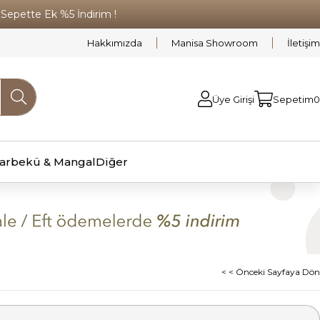
pette Ek %5 İndirim !
Hakkımızda
Manisa Showroom
İletişim
Üye Girişi
Sepetim
0
arbekü & Mangal
Diğer
< < Önceki Sayfaya Dön