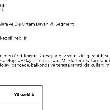
ili
ir
ınlara ve Dış Ortam Dayanıklı Segment
kez silinebilir.
etilmiştir. Kumaşlarımız solmazlık garantili, su itici 
a olup, UV dayanıma sahiptir. Minderlerimiz fermuarlı
dolayı bahçede, balkonda ve terasta rahatlıkla kullanıl
Yükseklik