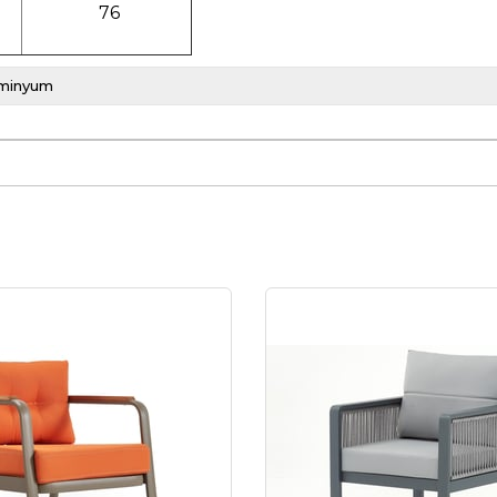
76
minyum