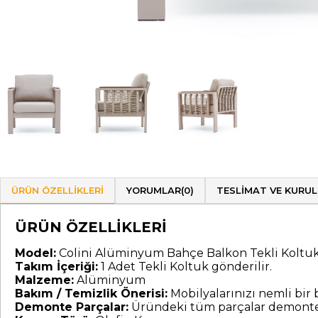
ÜRÜN ÖZELLIKLERI
YORUMLAR
(0)
TESLIMAT VE KURU
ÜRÜN ÖZELLİKLERİ
Model:
Colini Alüminyum Bahçe Balkon Tekli Koltu
Takım İçeriği:
1 Adet Tekli Koltuk gönderilir.
Malzeme:
Alüminyum
Bakım / Temizlik Önerisi:
Mobilyalarınızı nemli bir be
Demonte Parçalar:
Üründeki tüm parçalar demonte 