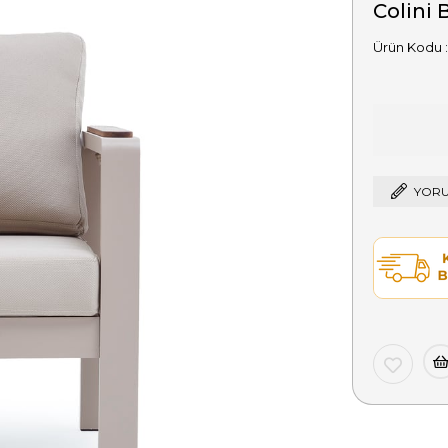
Colini 
YORU