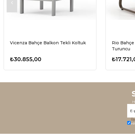
Vicenza Bahçe Balkon Tekli Koltuk
Rio Bahçe 
Turuncu
₺30.855,00
₺17.721,
H
Üy
ed