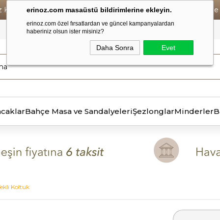
iz Kargo • Vade Farksız 6 Taksit ! • Havale Ödemelerde Se
erinoz.com masaüstü bildirimlerine ekleyin.
erinoz.com özel fırsatlardan ve güncel kampanyalardan
haberiniz olsun ister misiniz?
Daha Sonra
Evet
ncaklar
Bahçe Masa ve Sandalyeleri
Şezlonglar
Minderler
B
ekli Koltuk