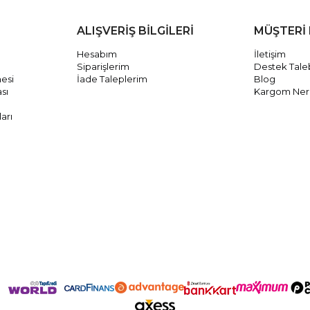
ALIŞVERİŞ BİLGİLERİ
MÜŞTERİ 
Hesabım
İletişim
Siparişlerim
Destek Tale
mesi
İade Taleplerim
Blog
ası
Kargom Ne
arı