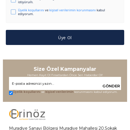
istiyorum.
Üyelik koşullarını
ve
kişisel verilerimin korunmasını
kabul
ediyorum.
Üye Ol
Size Özel Kampanyalar
Hemen Kayıt Ol Fırsatlardan Önce Sen Haberdar Ol!
GÖNDER
Üyelik koşullarını
ve
kişisel verilerimin
korunmasını kabul ediyorum.
Muradiye Sanayi Bölgesi Muradiye Mahallesi 20.Sokak