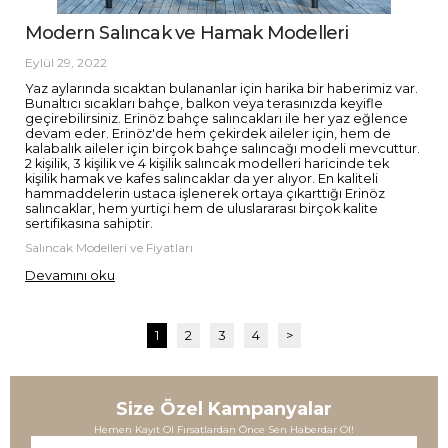
Modern Salıncak ve Hamak Modelleri
Eylül 29, 2022
Yaz aylarında sıcaktan bulananlar için harika bir haberimiz var.
Bunaltıcı sıcakları bahçe, balkon veya terasınızda keyifle
geçirebilirsiniz. Erinöz bahçe salıncakları ile her yaz eğlence
devam eder. Erinöz'de hem çekirdek aileler için, hem de
kalabalık aileler için birçok bahçe salıncağı modeli mevcuttur.
2 kişilik, 3 kişilik ve 4 kişilik salıncak modelleri haricinde tek
kişilik hamak ve kafes salıncaklar da yer alıyor. En kaliteli
hammaddelerin ustaca işlenerek ortaya çıkarttığı Erinöz
salıncaklar, hem yurtiçi hem de uluslararası birçok kalite
sertifikasına sahiptir.
Salıncak Modelleri ve Fiyatları
Devamını oku
1
2
3
4
>
Size Özel Kampanyalar
Hemen Kayıt Ol Fırsatlardan Önce Sen Haberdar Ol!