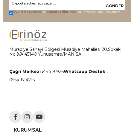
GÖNDER
Üyelik koşullarını
ve
kişisel verilerimin
korunmasını kabul ediyorum.
Muradiye Sanayi Bölgesi Muradiye Mahallesi 20.Sokak
No:9/A 45140 Yunusemre/MANİSA
Çağrı Merkezi :
444 9 926
Whatsapp Destek :
05541814215
KURUMSAL