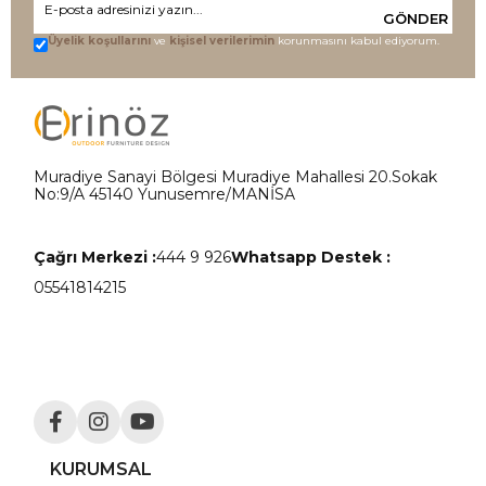
GÖNDER
Üyelik koşullarını
ve
kişisel verilerimin
korunmasını kabul ediyorum.
Muradiye Sanayi Bölgesi Muradiye Mahallesi 20.Sokak
No:9/A 45140 Yunusemre/MANİSA
Çağrı Merkezi :
444 9 926
Whatsapp Destek :
05541814215
KURUMSAL