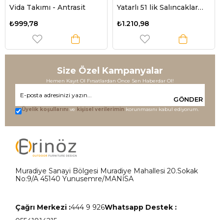
Vida Takımı - Antrasit
Yatarlı 51 lik Salıncaklar
için
₺999,78
₺1.210,98
Size Özel Kampanyalar
Hemen Kayıt Ol Fırsatlardan Önce Sen Haberdar Ol!
GÖNDER
Üyelik koşullarını
ve
kişisel verilerimin
korunmasını kabul ediyorum.
Muradiye Sanayi Bölgesi Muradiye Mahallesi 20.Sokak
No:9/A 45140 Yunusemre/MANİSA
Çağrı Merkezi :
444 9 926
Whatsapp Destek :