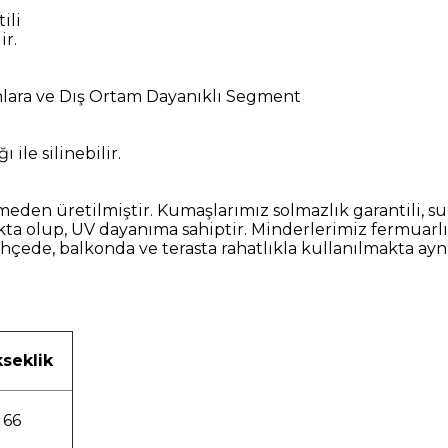
ili
ir.
ınlara ve Dış Ortam Dayanıklı Segment
ı ile silinebilir.
etilmiştir. Kumaşlarımız solmazlık garantili, su itici 
a olup, UV dayanıma sahiptir. Minderlerimiz fermuarlı 
ahçede, balkonda ve terasta rahatlıkla kullanılmakta ay
seklik
66