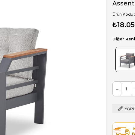
Assent
₺18.05
Diğer Ren
YORU