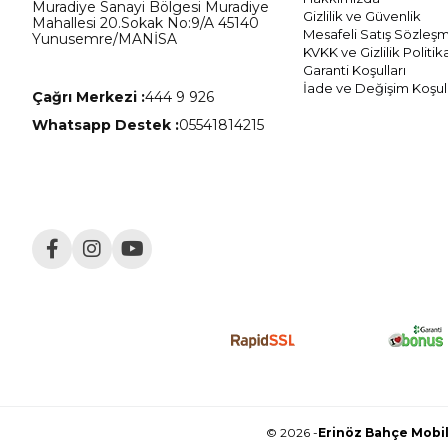
Muradiye Sanayi Bölgesi Muradiye
Gizlilik ve Güvenlik
Mahallesi 20.Sokak No:9/A 45140
Mesafeli Satış Sözleş
Yunusemre/MANİSA
KVKK ve Gizlilik Politik
Garanti Koşulları
İade ve Değişim Koşull
Çağrı Merkezi :
444 9 926
Whatsapp Destek :
05541814215
© 2026 -
Erinöz Bahçe Mobily