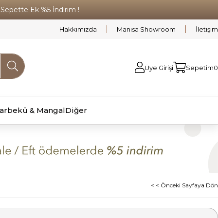
pette Ek %5 İndirim !
Hakkımızda
Manisa Showroom
İletişim
Üye Girişi
Sepetim
0
arbekü & Mangal
Diğer
< < Önceki Sayfaya Dön