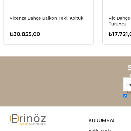
Vicenza Bahçe Balkon Tekli Koltuk
Rio Bahçe 
Turuncu
₺30.855,00
₺17.721,
H
Üy
ed
KURUMSAL
Hakkımızda