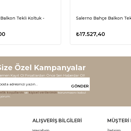
Balkon Tekli Koltuk -
Salerno Bahçe Balkon Tek
00
₺17.527,40
Size Özel Kampanyalar
emen Kayıt Ol Fırsatlardan Önce Sen Haberdar Ol!
GÖNDER
elik koşullarını
ve
kişisel verilerimin
korunmasını kabul
iyorum.
ALIŞVERİŞ BİLGİLERİ
MÜŞTERİ 
Hesabım
İletişim