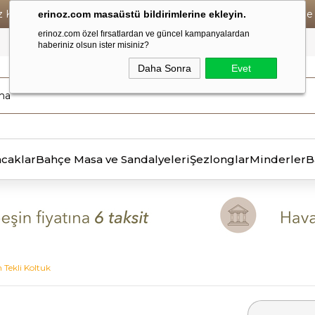
iz Kargo • Vade Farksız 6 Taksit ! • Havale Ödemelerde Se
erinoz.com masaüstü bildirimlerine ekleyin.
erinoz.com özel fırsatlardan ve güncel kampanyalardan
haberiniz olsun ister misiniz?
Daha Sonra
Evet
ncaklar
Bahçe Masa ve Sandalyeleri
Şezlonglar
Minderler
B
 Tekli Koltuk