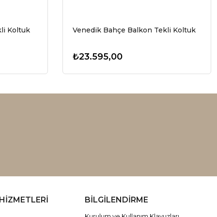
li Koltuk
Venedik Bahçe Balkon Tekli Koltuk
₺23.595,00
HİZMETLERİ
BİLGİLENDİRME
Kurulum ve Kullanım Klavuzları