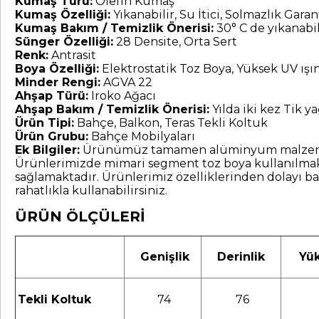
Kumaş Türü:
Olefin Kumaş
Kumaş Özelliği:
Yıkanabilir, Su İtici, Solmazlık Garant
Kumaş Bakım / Temizlik Önerisi:
30° C de yıkanabil
Sünger Özelliği:
28 Densite, Orta Sert
Renk:
Antrasit
Boya Özelliği:
Elektrostatik Toz Boya, Yüksek UV ış
Minder Rengi:
AGVA 22
Ahşap Türü:
Iroko Ağacı
Ahşap Bakım / Temizlik Önerisi:
Yılda iki kez Tik yağ
Ürün Tipi:
Bahçe, Balkon, Teras Tekli Koltuk
Ürün Grubu:
Bahçe Mobilyaları
Ek Bilgiler:
Ürünümüz tamamen alüminyum malzemeden ür
Ürünlerimizde mimari segment toz boya kullanılmakt
sağlamaktadır. Ürünlerimiz özelliklerinden dolayı b
rahatlıkla kullanabilirsiniz.
ÜRÜN ÖLÇÜLERİ
Genişlik
Derinlik
Yük
Tekli Koltuk
74
76