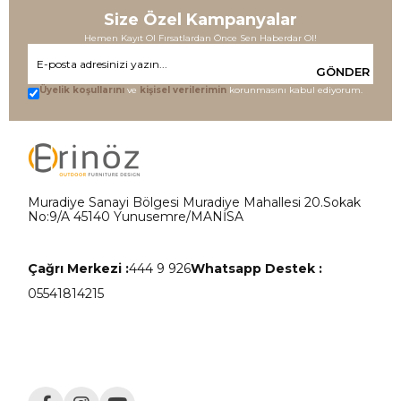
Size Özel Kampanyalar
Hemen Kayıt Ol Fırsatlardan Önce Sen Haberdar Ol!
GÖNDER
Üyelik koşullarını
ve
kişisel verilerimin
korunmasını kabul ediyorum.
Muradiye Sanayi Bölgesi Muradiye Mahallesi 20.Sokak
No:9/A 45140 Yunusemre/MANİSA
Çağrı Merkezi :
444 9 926
Whatsapp Destek :
05541814215