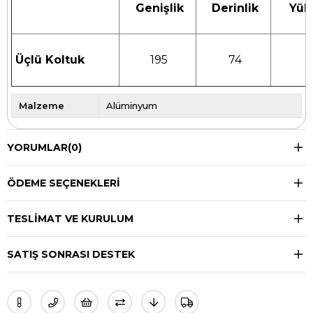
Genişlik
Derinlik
Yüks
Üçlü Koltuk
195
74
Malzeme
Alüminyum
YORUMLAR
(0)
ÖDEME SEÇENEKLERI
TESLIMAT VE KURULUM
SATIŞ SONRASI DESTEK