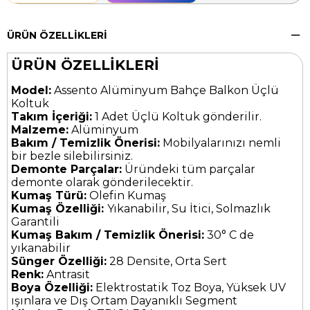
ÜRÜN ÖZELLIKLERI
ÜRÜN ÖZELLİKLERİ
Model:
Assento Alüminyum Bahçe Balkon Üçlü
Koltuk
Takım İçeriği:
1 Adet Üçlü Koltuk gönderilir.
Malzeme:
Alüminyum
Bakım / Temizlik Önerisi:
Mobilyalarınızı nemli
bir bezle silebilirsiniz.
Demonte Parçalar:
Üründeki tüm parçalar
demonte olarak gönderilecektir.
Kumaş Türü:
Olefin Kumaş
Kumaş Özelliği:
Yıkanabilir, Su İtici, Solmazlık
Garantili
Kumaş Bakım / Temizlik Önerisi:
30° C de
yıkanabilir
Sünger Özelliği:
28 Densite, Orta Sert
Renk:
Antrasit
Boya Özelliği:
Elektrostatik Toz Boya, Yüksek UV
ışınlara ve Dış Ortam Dayanıklı Segment