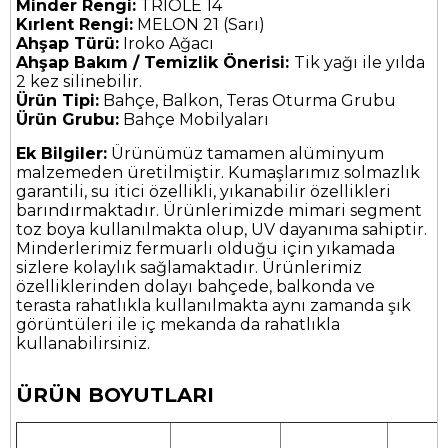
Minder Rengi:
TRIOLE 14
Kırlent Rengi:
MELON 21 (Sarı)
Ahşap Türü:
Iroko Ağacı
Ahşap Bakım / Temizlik Önerisi:
Tik yağı ile yılda
2 kez silinebilir.
Ürün Tipi:
Bahçe, Balkon, Teras Oturma Grubu
Ürün Grubu:
Bahçe Mobilyaları
Ek Bilgiler:
Ürünümüz tamamen alüminyum
malzemeden üretilmiştir. Kumaşlarımız solmazlık
garantili, su itici özellikli, yıkanabilir özellikleri
barındırmaktadır. Ürünlerimizde mimari segment
toz boya kullanılmakta olup, UV dayanıma sahiptir.
Minderlerimiz fermuarlı olduğu için yıkamada
sizlere kolaylık sağlamaktadır. Ürünlerimiz
özelliklerinden dolayı bahçede, balkonda ve
terasta rahatlıkla kullanılmakta aynı zamanda şık
görüntüleri ile iç mekanda da rahatlıkla
kullanabilirsiniz.
ÜRÜN BOYUTLARI