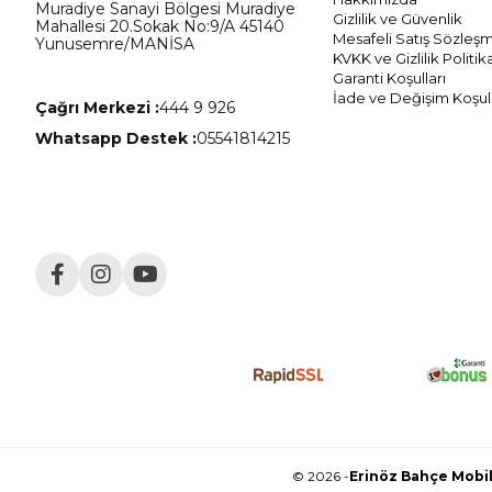
Muradiye Sanayi Bölgesi Muradiye
Gizlilik ve Güvenlik
Mahallesi 20.Sokak No:9/A 45140
Mesafeli Satış Sözleş
Yunusemre/MANİSA
KVKK ve Gizlilik Politik
Garanti Koşulları
İade ve Değişim Koşull
Çağrı Merkezi :
444 9 926
Whatsapp Destek :
05541814215
© 2026 -
Erinöz Bahçe Mobily