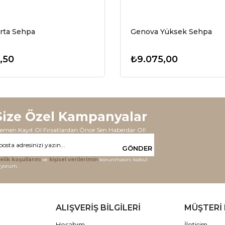
rta Sehpa
Genova Yüksek Sehpa
,50
₺9.075,00
Size Özel Kampanyalar
emen Kayıt Ol Fırsatlardan Önce Sen Haberdar Ol!
GÖNDER
elik koşullarını
ve
kişisel verilerimin
korunmasını kabul
iyorum.
ALIŞVERİŞ BİLGİLERİ
MÜŞTERİ 
Hesabım
İletişim