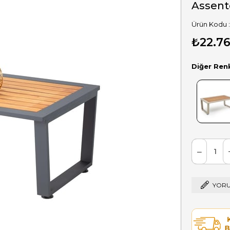
Assent
₺22.76
Diğer Ren
YORU