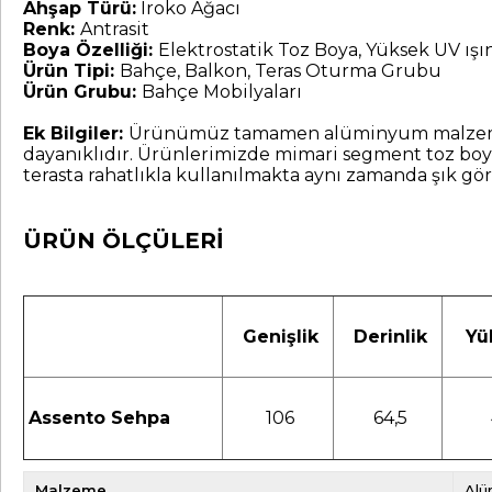
Ahşap Türü:
Iroko Ağacı
Renk:
Antrasit
Boya Özelliği:
Elektrostatik Toz Boya, Yüksek UV ış
Ürün Tipi:
Bahçe, Balkon, Teras Oturma Grubu
Ürün Grubu:
Bahçe Mobilyaları
Ek Bilgiler:
Ürünümüz tamamen alüminyum malzemede
dayanıklıdır. Ürünlerimizde mimari segment toz boya
terasta rahatlıkla kullanılmakta aynı zamanda şık görü
ÜRÜN ÖLÇÜLERİ
Genişlik
Derinlik
Yük
Assento Sehpa
106
64,5
Malzeme
Alü