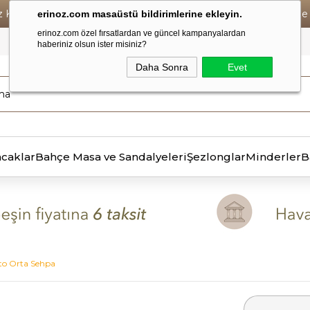
iz Kargo • Vade Farksız 6 Taksit ! • Havale Ödemelerde Se
erinoz.com masaüstü bildirimlerine ekleyin.
erinoz.com özel fırsatlardan ve güncel kampanyalardan
haberiniz olsun ister misiniz?
Daha Sonra
Evet
ncaklar
Bahçe Masa ve Sandalyeleri
Şezlonglar
Minderler
B
to Orta Sehpa