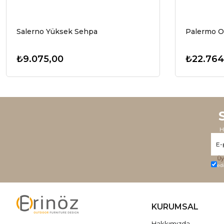
Salerno Yüksek Sehpa
Palermo O
₺9.075,00
₺22.764
H
Üy
ed
KURUMSAL
Hakkımızda