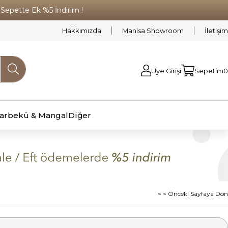
pette Ek %5 İndirim !
Hakkımızda
Manisa Showroom
İletişim
Üye Girişi
Sepetim
0
arbekü & Mangal
Diğer
< < Önceki Sayfaya Dön