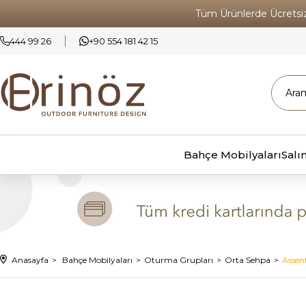
Tüm Ürünlerde Ücrets
444 99 26
+90 554 181 42 15
Bahçe Mobilyaları
Salı
Anasayfa
Bahçe Mobilyaları
Oturma Grupları
Orta Sehpa
Assen