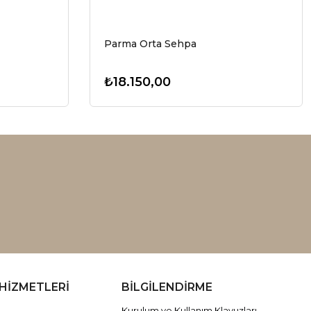
Parma Orta Sehpa
₺18.150,00
HİZMETLERİ
BİLGİLENDİRME
Kurulum ve Kullanım Klavuzları