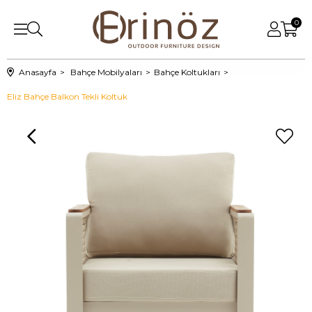
0
Anasayfa
Bahçe Mobilyaları
Bahçe Koltukları
Eliz Bahçe Balkon Tekli Koltuk