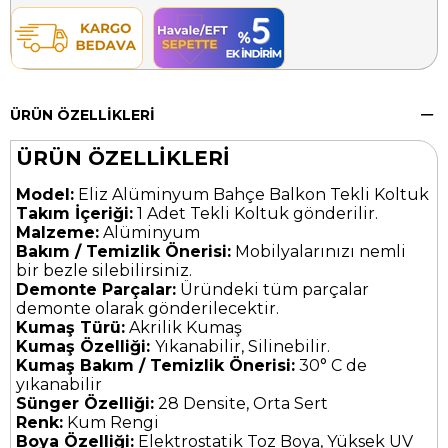
ÜRÜN ÖZELLIKLERI
ÜRÜN ÖZELLİKLERİ
Model:
Eliz Alüminyum Bahçe Balkon Tekli Koltuk
Takım İçeriği:
1 Adet Tekli Koltuk gönderilir.
Malzeme:
Alüminyum
Bakım / Temizlik Önerisi:
Mobilyalarınızı nemli
bir bezle silebilirsiniz.
Demonte Parçalar:
Üründeki tüm parçalar
demonte olarak gönderilecektir.
Kumaş Türü:
Akrilik Kumaş
Kumaş Özelliği:
Yıkanabilir, Silinebilir.
Kumaş Bakım / Temizlik Önerisi:
30° C de
yıkanabilir
Sünger Özelliği:
28 Densite, Orta Sert
Renk:
Kum Rengi
Boya Özelliği:
Elektrostatik Toz Boya, Yüksek UV