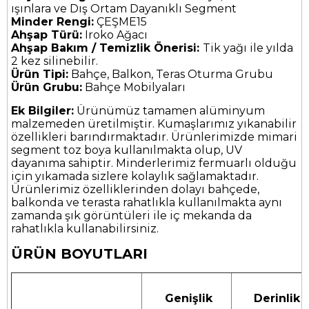
ışınlara ve Dış Ortam Dayanıklı Segment
Minder Rengi:
ÇEŞME15
Ahşap Türü:
Iroko Ağacı
Ahşap Bakım / Temizlik Önerisi:
Tik yağı ile yılda
2 kez silinebilir.
Ürün Tipi:
Bahçe, Balkon, Teras Oturma Grubu
Ürün Grubu:
Bahçe Mobilyaları
Ek Bilgiler:
Ürünümüz tamamen alüminyum
malzemeden üretilmiştir. Kumaşlarımız yıkanabilir
özellikleri barındırmaktadır. Ürünlerimizde mimari
segment toz boya kullanılmakta olup, UV
dayanıma sahiptir. Minderlerimiz fermuarlı olduğu
için yıkamada sizlere kolaylık sağlamaktadır.
Ürünlerimiz özelliklerinden dolayı bahçede,
balkonda ve terasta rahatlıkla kullanılmakta aynı
zamanda şık görüntüleri ile iç mekanda da
rahatlıkla kullanabilirsiniz.
ÜRÜN BOYUTLARI
Genişlik
Derinlik