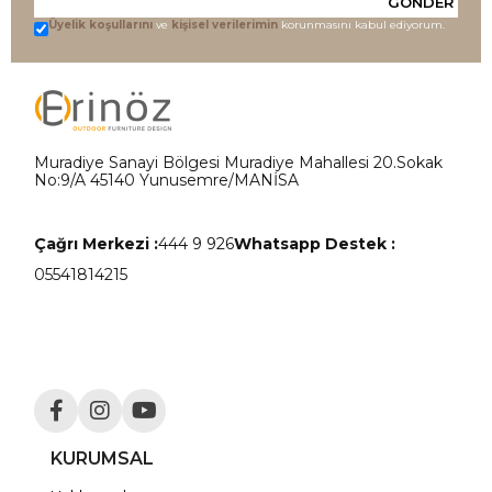
GÖNDER
Üyelik koşullarını
ve
kişisel verilerimin
korunmasını kabul ediyorum.
Muradiye Sanayi Bölgesi Muradiye Mahallesi 20.Sokak
No:9/A 45140 Yunusemre/MANİSA
Çağrı Merkezi :
444 9 926
Whatsapp Destek :
05541814215
KURUMSAL