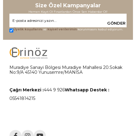
Size Özel Kampanyalar
Hemen Kayıt Ol Fırsatlardan Önce Sen Haberdar Ol!
GÖNDER
Üyelik koşullarını
ve
kişisel verilerimin
korunmasını kabul ediyorum.
Muradiye Sanayi Bölgesi Muradiye Mahallesi 20.Sokak
No:9/A 45140 Yunusemre/MANİSA
Çağrı Merkezi :
444 9 926
Whatsapp Destek :
05541814215