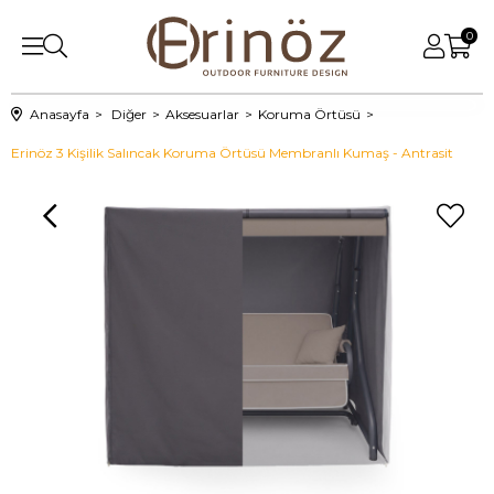
0
Anasayfa
Diğer
Aksesuarlar
Koruma Örtüsü
Erinöz 3 Kişilik Salıncak Koruma Örtüsü Membranlı Kumaş - Antrasit