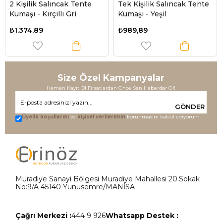
2 Kişilik Salıncak Tente
Tek Kişilik Salıncak Tente
Kumaşı - Kırçıllı Gri
Kumaşı - Yeşil
₺1.374,89
₺989,89
Size Özel Kampanyalar
Hemen Kayıt Ol Fırsatlardan Önce Sen Haberdar Ol!
GÖNDER
Üyelik koşullarını
ve
kişisel verilerimin
korunmasını kabul ediyorum.
Muradiye Sanayi Bölgesi Muradiye Mahallesi 20.Sokak
No:9/A 45140 Yunusemre/MANİSA
Çağrı Merkezi :
444 9 926
Whatsapp Destek :