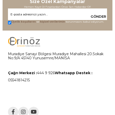
Size Özel Kampanyalar
Hemen Kayıt Ol Fırsatlardan Önce Sen Haberdar Ol!
GÖNDER
Üyelik koşullarını
ve
kişisel verilerimin
korunmasını kabul ediyorum.
Muradiye Sanayi Bölgesi Muradiye Mahallesi 20.Sokak
No:9/A 45140 Yunusemre/MANİSA
Çağrı Merkezi :
444 9 926
Whatsapp Destek :
05541814215