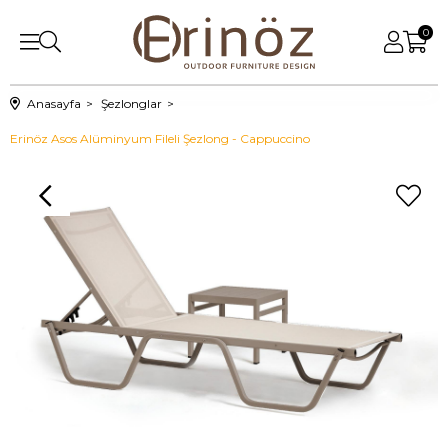
0
Anasayfa
Şezlonglar
Erinöz Asos Alüminyum Fileli Şezlong - Cappuccino