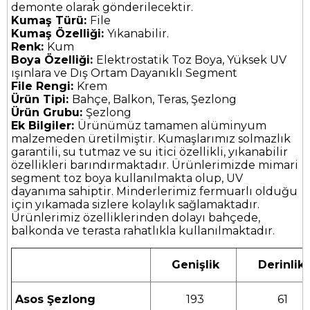
demonte olarak gönderilecektir.
Kumaş Türü:
File
Kumaş Özelliği:
Yıkanabilir.
Renk:
Kum
Boya Özelliği:
Elektrostatik Toz Boya, Yüksek UV
ışınlara ve Dış Ortam Dayanıklı Segment
File Rengi:
Krem
Ürün Tipi:
Bahçe, Balkon, Teras, Şezlong
Ürün Grubu:
Şezlong
Ek Bilgiler:
Ürünümüz tamamen alüminyum
malzemeden üretilmiştir. Kumaşlarımız solmazlık
garantili, su tutmaz ve su itici özellikli, yıkanabilir
özellikleri barındırmaktadır. Ürünlerimizde mimari
segment toz boya kullanılmakta olup, UV
dayanıma sahiptir. Minderlerimiz fermuarlı olduğu
için yıkamada sizlere kolaylık sağlamaktadır.
Ürünlerimiz özelliklerinden dolayı bahçede,
balkonda ve terasta rahatlıkla kullanılmaktadır.
Genişlik
Derinlik
Asos Şezlong
193
61