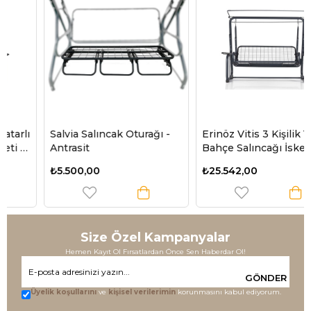
Salvia Salıncak Oturağı -
Erinöz Vitis 3 Kişilik Yatarlı
Antrasit
Bahçe Salıncağı İskeleti -
Mindersiz
₺5.500,00
₺25.542,00
Size Özel Kampanyalar
Hemen Kayıt Ol Fırsatlardan Önce Sen Haberdar Ol!
GÖNDER
Üyelik koşullarını
ve
kişisel verilerimin
korunmasını kabul ediyorum.