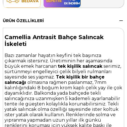
ÜRÜN ÖZELLIKLERI
Camellia Antrasit Bahçe Salıncak
İskeleti
Bazı zamanlar hayatın keyfini tek başınıza
çıkarmak istersiniz. Üretiminin her aşamasında
büyük emek harcanan
tek kişilik salıncak
serimiz,
sürtünmeyi engelleyici çelik bilyeli rulmanları
sayesinde ses yapmaz.
Tek kişilik bir bahçe
salıncağı
olmasına rağmen paslanmaz, 7mm
kalınlığındaki 8 boğum krom kaplı çelik yay ile çok
dayanıklıdır. Balkonda yada bahçede tekli
salıncağınıza uzanmışken 5 kademeli ayarlanabilir
tente ile güeşten kolaylıkla korunabilirsiniz. Tekli
yatak salıncak olma özelliği sayesinde ister koltuk
ister yatak olarak kullanın. Renklerinde solma ve
yıpranma yapmadan uzun yıllar ilk günkü
renklerini koruması için yüksek kalite baskı ile