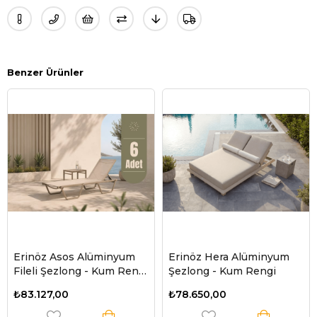
Benzer Ürünler
Erinöz Asos Alüminyum
Erinöz Hera Alüminyum
Fileli Şezlong - Kum Rengi
Şezlong - Kum Rengi
- 6 Adet
₺83.127,00
₺78.650,00