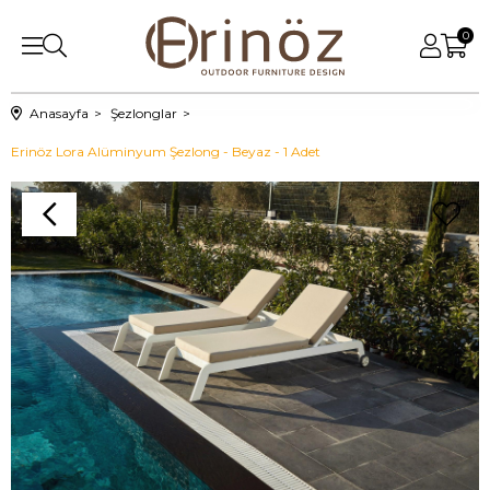
0
Anasayfa
Şezlonglar
Erinöz Lora Alüminyum Şezlong - Beyaz - 1 Adet