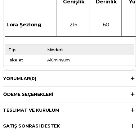
Genişlik
Derinlik
Yük
Lora Şezlong
215
60
Tip
Minderli
İskelet
Alüminyum
YORUMLAR
(0)
ÖDEME SEÇENEKLERI
TESLIMAT VE KURULUM
SATIŞ SONRASI DESTEK