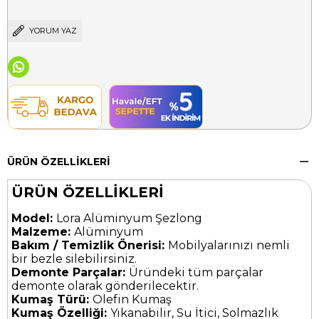
YORUM YAZ
ÜRÜN ÖZELLIKLERI
ÜRÜN ÖZELLİKLERİ
Model:
Lora Alüminyum Şezlong
Malzeme:
Alüminyum
Bakım / Temizlik Önerisi:
Mobilyalarınızı nemli
bir bezle silebilirsiniz.
Demonte Parçalar:
Üründeki tüm parçalar
demonte olarak gönderilecektir.
Kumaş Türü:
Olefin Kumaş
Kumaş Özelliği:
Yıkanabilir, Su İtici, Solmazlık