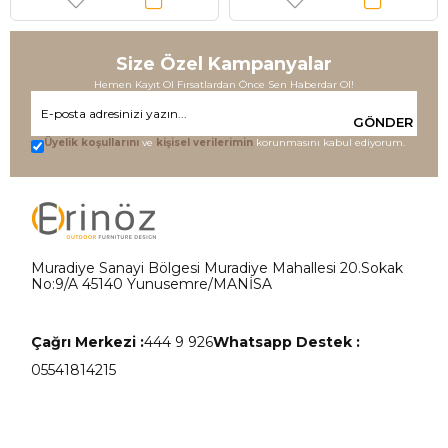
Size Özel Kampanyalar
Hemen Kayıt Ol Fırsatlardan Önce Sen Haberdar Ol!
GÖNDER
Üyelik koşullarını
ve
kişisel verilerimin
korunmasını kabul ediyorum.
Muradiye Sanayi Bölgesi Muradiye Mahallesi 20.Sokak
No:9/A 45140 Yunusemre/MANİSA
Çağrı Merkezi :
444 9 926
Whatsapp Destek :
05541814215