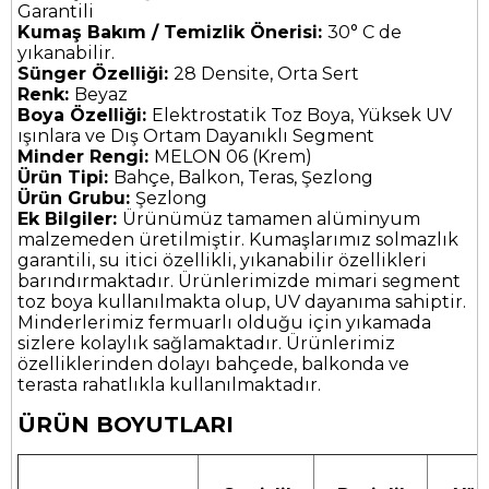
Garantili
Kumaş Bakım / Temizlik Önerisi:
30° C de
yıkanabilir.
Sünger Özelliği:
28 Densite, Orta Sert
Renk:
Beyaz
Boya Özelliği:
Elektrostatik Toz Boya, Yüksek UV
ışınlara ve Dış Ortam Dayanıklı Segment
Minder Rengi:
MELON 06 (Krem)
Ürün Tipi:
Bahçe, Balkon, Teras, Şezlong
Ürün Grubu:
Şezlong
Ek Bilgiler:
Ürünümüz tamamen alüminyum
malzemeden üretilmiştir. Kumaşlarımız solmazlık
garantili, su itici özellikli, yıkanabilir özellikleri
barındırmaktadır. Ürünlerimizde mimari segment
toz boya kullanılmakta olup, UV dayanıma sahiptir.
Minderlerimiz fermuarlı olduğu için yıkamada
sizlere kolaylık sağlamaktadır. Ürünlerimiz
özelliklerinden dolayı bahçede, balkonda ve
terasta rahatlıkla kullanılmaktadır.
ÜRÜN BOYUTLARI