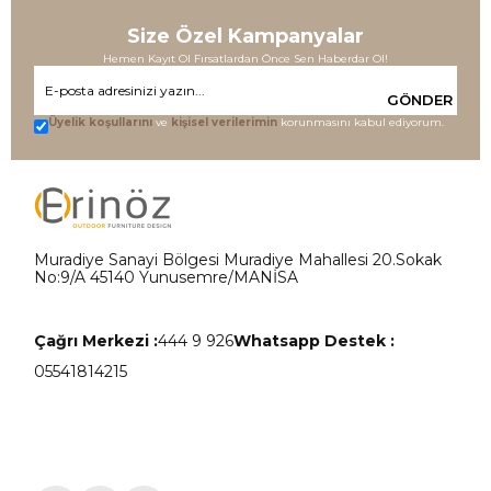
Size Özel Kampanyalar
Hemen Kayıt Ol Fırsatlardan Önce Sen Haberdar Ol!
GÖNDER
Üyelik koşullarını
ve
kişisel verilerimin
korunmasını kabul ediyorum.
Muradiye Sanayi Bölgesi Muradiye Mahallesi 20.Sokak
No:9/A 45140 Yunusemre/MANİSA
Çağrı Merkezi :
444 9 926
Whatsapp Destek :
05541814215