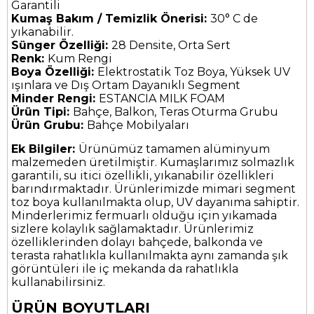
Garantili
Kumaş Bakım / Temizlik Önerisi:
30° C de
yıkanabilir.
Sünger Özelliği:
28 Densite, Orta Sert
Renk:
Kum Rengi
Boya Özelliği:
Elektrostatik Toz Boya, Yüksek UV
ışınlara ve Dış Ortam Dayanıklı Segment
Minder Rengi:
ESTANCIA MILK FOAM
Ürün Tipi:
Bahçe, Balkon, Teras Oturma Grubu
Ürün Grubu:
Bahçe Mobilyaları
Ek Bilgiler:
Ürünümüz tamamen alüminyum
malzemeden üretilmiştir. Kumaşlarımız solmazlık
garantili, su itici özellikli, yıkanabilir özellikleri
barındırmaktadır. Ürünlerimizde mimari segment
toz boya kullanılmakta olup, UV dayanıma sahiptir.
Minderlerimiz fermuarlı olduğu için yıkamada
sizlere kolaylık sağlamaktadır. Ürünlerimiz
özelliklerinden dolayı bahçede, balkonda ve
terasta rahatlıkla kullanılmakta aynı zamanda şık
görüntüleri ile iç mekanda da rahatlıkla
kullanabilirsiniz.
ÜRÜN BOYUTLARI