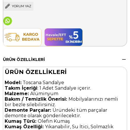
YORUM YAZ
ÜRÜN ÖZELLIKLERI
ÜRÜN ÖZELLİKLERİ
Model:
Toscana Sandalye
Takım İçeriği
: 1 Adet Sandalye içerir.
Malzeme:
Alüminyum
Bakım / Temizlik Önerisi:
Mobilyalarınızı nemli
bir bezle silebilirsiniz.
Demonte Parçalar:
Üründeki tüm parçalar
demonte olarak gönderilecektir.
Kumaş Türü:
Olefin Kumaş
Kumaş Özelliği:
Yıkanabilir, Su İtici, Solmazlık