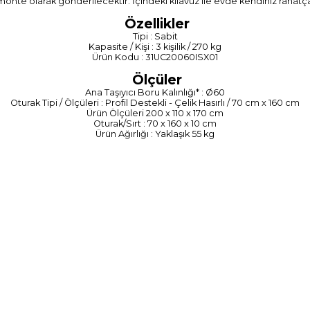
monte olarak gönderilecektir. İçindeki kılavuz ile evde kendiniz rahatç
Özellikler
Tipi : Sabit
Kapasite / Kişi : 3 kişilik / 270 kg
Ürün Kodu : 31UC20060ISX01
Ölçüler
Ana Taşıyıcı Boru Kalınlığı* : Ø60
Oturak Tipi / Ölçüleri : Profil Destekli - Çelik Hasırlı / 70 cm x 160 cm
Ürün Ölçüleri 200 x 110 x 170 cm
Oturak/Sırt : 70 x 160 x 10 cm
Ürün Ağırlığı : Yaklaşık 55 kg