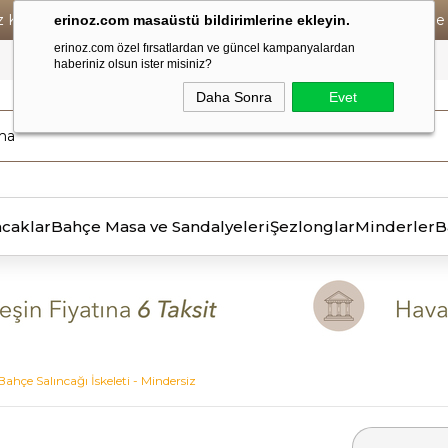
iz Kargo • Vade Farksız 6 Taksit ! • Havale Ödemelerde Se
erinoz.com masaüstü bildirimlerine ekleyin.
erinoz.com özel fırsatlardan ve güncel kampanyalardan
haberiniz olsun ister misiniz?
Daha Sonra
Evet
ncaklar
Bahçe Masa ve Sandalyeleri
Şezlonglar
Minderler
B
ı Bahçe Salıncağı İskeleti - Mindersiz