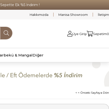
pette Ek %5 İndirim !
Hakkımızda
Manisa Showroom
İletişim
Üye Girişi
Sepetim
0
arbekü & Mangal
Diğer
< < Önceki Sayfaya Dön