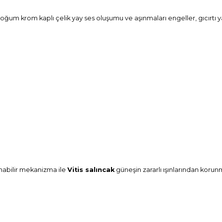
boğum krom kaplı çelik yay ses oluşumu ve aşınmaları engeller, gıcırtı 
nabilir mekanizma ile
Vitis salıncak
güneşin zararlı ışınlarından korunm