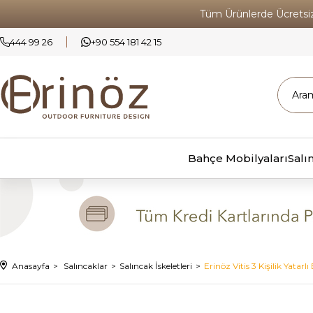
Tüm Ürünlerde Ücrets
444 99 26
+90 554 181 42 15
Bahçe Mobilyaları
Salı
Anasayfa
Salıncaklar
Salıncak İskeletleri
Erinöz Vitis 3 Kişilik Yatarl