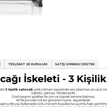
I
TESLIMAT VE KURULUM
SATIŞ SONRASI DESTEK
cağı İskeleti - 3 Kişili
odel
3 kişilik salıncak
çelik rulmanı sayesinde ses çıkarmaz ve uzun ö
Sabittir, yatmaz. Mindersizdir.
Özel tasarım ayakları ile çim ve toprak zemine batmaz.
60'lık boruları tok bir görünüm sunar, dayanıklıdır.
ı çelik yay kullanarak zorlu mevsim koşullarına uyumlu hale getirilmişti