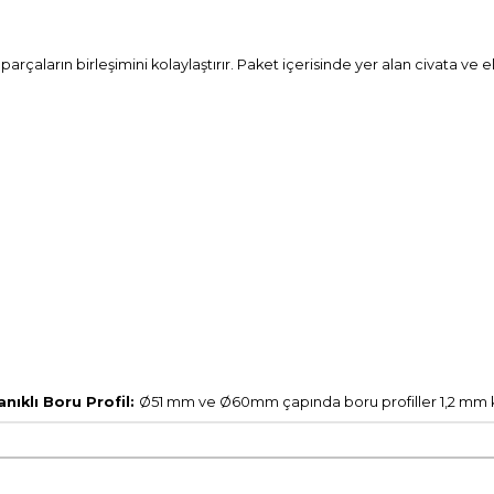
parçaların birleşimini kolaylaştırır. Paket içerisinde yer alan civata ve elc
ıklı Boru Profil:
Ø51 mm ve Ø60mm çapında boru profiller 1,2 mm ka