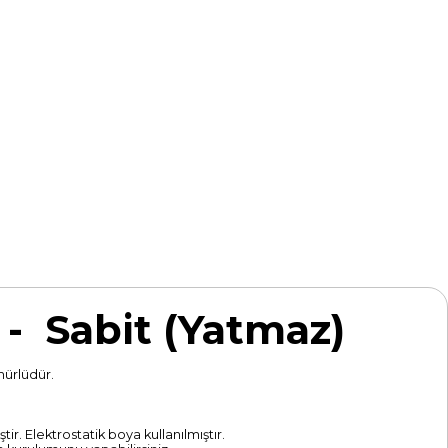
k - Sabit (Yatmaz)
mürlüdür.
r. Elektrostatik boya kullanılmıştır.