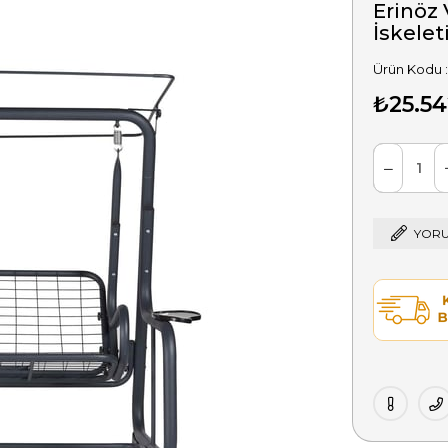
Erinöz 
İskelet
₺25.54
YORU