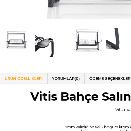
ÜRÜN ÖZELLIKLERI
YORUMLAR
(0)
ÖDEME SEÇENEKLER
Vitis Bahçe Salın
Vitis m
7mm kalınlığındaki 8 boğum krom kapl