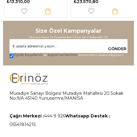
₺13.310,00
₺23.570,80
Size Özel Kampanyalar
Hemen Kayıt Ol Fırsatlardan Önce Sen Haberdar Ol!
GÖNDER
Üyelik koşullarını
ve
kişisel verilerimin
korunmasını kabul ediyorum.
Muradiye Sanayi Bölgesi Muradiye Mahallesi 20.Sokak
No:9/A 45140 Yunusemre/MANİSA
Çağrı Merkezi :
444 9 926
Whatsapp Destek :
05541814215