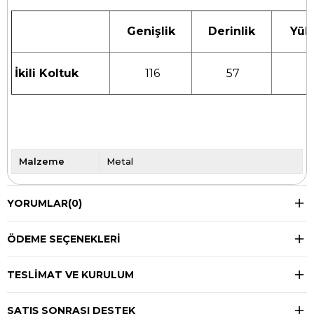
Genişlik
Derinlik
Yüks
İkili Koltuk
116
57
Malzeme
Metal
YORUMLAR
(0)
ÖDEME SEÇENEKLERI
TESLIMAT VE KURULUM
SATIŞ SONRASI DESTEK