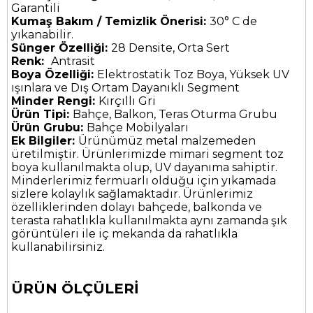
Garantili
Kumaş Bakım / Temizlik Önerisi:
30° C de
yıkanabilir.
Sünger Özelliği:
28 Densite, Orta Sert
Renk:
Antrasit
Boya Özelliği:
Elektrostatik Toz Boya, Yüksek UV
ışınlara ve Dış Ortam Dayanıklı Segment
Minder Rengi:
Kırçıllı Gri
Ürün Tipi:
Bahçe, Balkon, Teras Oturma Grubu
Ürün Grubu:
Bahçe Mobilyaları
Ek Bilgiler:
Ürünümüz metal malzemeden
üretilmiştir. Ürünlerimizde mimari segment toz
boya kullanılmakta olup, UV dayanıma sahiptir.
Minderlerimiz fermuarlı olduğu için yıkamada
sizlere kolaylık sağlamaktadır. Ürünlerimiz
özelliklerinden dolayı bahçede, balkonda ve
terasta rahatlıkla kullanılmakta aynı zamanda şık
görüntüleri ile iç mekanda da rahatlıkla
kullanabilirsiniz.
ÜRÜN ÖLÇÜLERİ