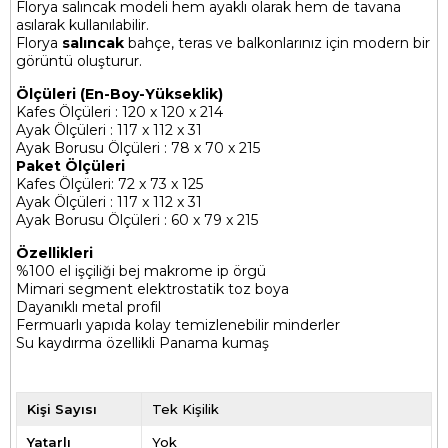
Florya salıncak modeli hem ayaklı olarak hem de tavana
asılarak kullanılabilir.
Florya
salıncak
bahçe, teras ve balkonlarınız için modern bir
görüntü oluşturur.
Ölçüleri (En-Boy-Yükseklik)
Kafes Ölçüleri : 120 x 120 x 214
Ayak Ölçüleri : 117 x 112 x 31
Ayak Borusu Ölçüleri : 78 x 70 x 215
Paket Ölçüleri
Kafes Ölçüleri: 72 x 73 x 125
Ayak Ölçüleri : 117 x 112 x 31
Ayak Borusu Ölçüleri : 60 x 79 x 215
Özellikleri
%100 el işçiliği bej makrome ip örgü
Mimari segment elektrostatik toz boya
Dayanıklı metal profil
Fermuarlı yapıda kolay temizlenebilir minderler
Su kaydırma özellikli Panama kumaş
Kişi Sayısı
Tek Kişilik
Yatarlı
Yok