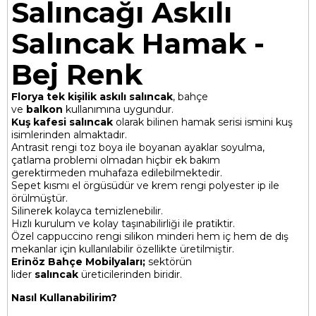
Salıncağı Askılı
Salıncak Hamak -
Bej Renk
Florya tek kişilik askılı salıncak
, bahçe
ve
balkon
kullanımına uygundur.
Kuş kafesi salıncak
olarak bilinen hamak serisi ismini kuş
isimlerinden almaktadır.
Antrasit rengi toz boya ile boyanan ayaklar soyulma,
çatlama problemi olmadan hiçbir ek bakım
gerektirmeden muhafaza edilebilmektedir.
Sepet kısmı el örgüsüdür ve krem rengi polyester ip ile
örülmüştür.
Silinerek kolayca temizlenebilir.
Hızlı kurulum ve kolay taşınabilirliği ile pratiktir.
Özel cappuccino rengi silikon minderi hem iç hem de dış
mekanlar için kullanılabilir özellikte üretilmiştir.
Erinöz Bahçe Mobilyaları;
sektörün
lider
salıncak
üreticilerinden biridir.
Nasıl Kullanabilirim?