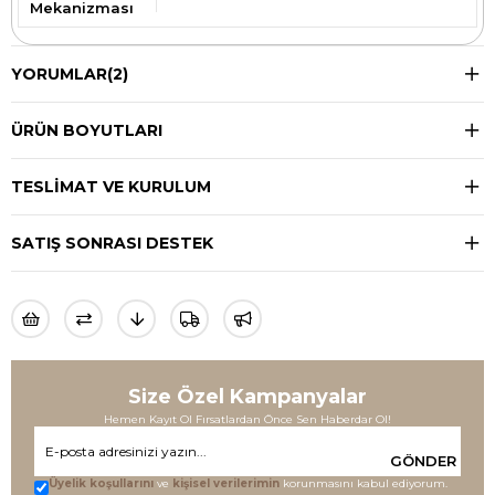
Mekanizması
YORUMLAR
(2)
ÜRÜN BOYUTLARI
TESLIMAT VE KURULUM
SATIŞ SONRASI DESTEK
Size Özel Kampanyalar
Hemen Kayıt Ol Fırsatlardan Önce Sen Haberdar Ol!
GÖNDER
Üyelik koşullarını
ve
kişisel verilerimin
korunmasını kabul ediyorum.