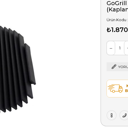
GoGril
(Kapla
₺1.870
YORU