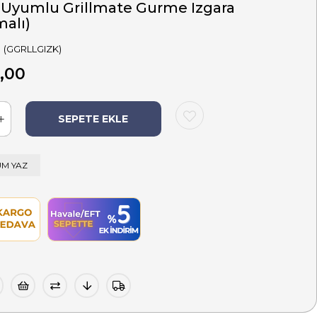
l Uyumlu Grillmate Gurme Izgara
malı)
(GGRLLGIZK)
,00
M YAZ