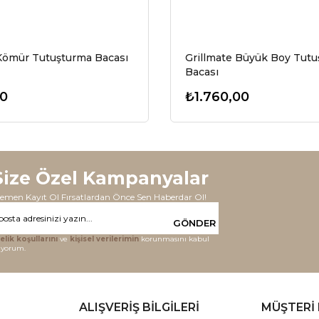
 Kömür Tutuşturma Bacası
Grillmate Büyük Boy Tut
Bacası
00
₺1.760,00
Size Özel Kampanyalar
emen Kayıt Ol Fırsatlardan Önce Sen Haberdar Ol!
GÖNDER
elik koşullarını
ve
kişisel verilerimin
korunmasını kabul
iyorum.
ALIŞVERİŞ BİLGİLERİ
MÜŞTERİ 