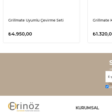
Grillmate Uyumlu Çevirme Seti
Grillmate
₺4.950,00
₺1.320,
H
Üy
ed
KURUMSAL