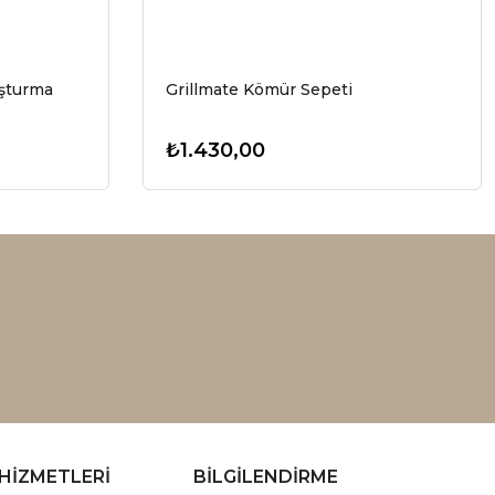
uşturma
Grillmate Kömür Sepeti
₺1.430,00
HİZMETLERİ
BİLGİLENDİRME