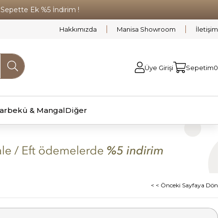
pette Ek %5 İndirim !
Hakkımızda
Manisa Showroom
İletişim
Üye Girişi
Sepetim
0
arbekü & Mangal
Diğer
< < Önceki Sayfaya Dön