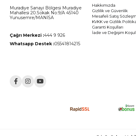
Hakkımızda
Muradiye Sanayi Bölgesi Muradiye
Gizlilik ve Güvenlik
Mahallesi 20.Sokak No:9/A 45140
Mesafeli Satış Sözleş
Yunusemre/MANİSA
KVKK ve Gizlilik Politik
Garanti Koşulları
İade ve Değişim Koşull
Çağrı Merkezi :
444 9 926
Whatsapp Destek :
05541814215