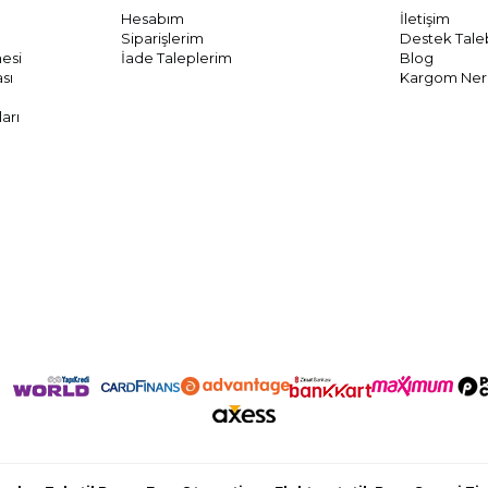
Hesabım
İletişim
Siparişlerim
Destek Tale
mesi
İade Taleplerim
Blog
ası
Kargom Ne
arı