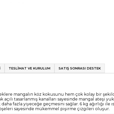
I
TESLIMAT VE KURULUM
SATIŞ SONRASI DESTEK
ceklere mangalın köz kokusunu hem çok kolay bir şekil
ak açılı tasarlanmış kanalları sayesinde mangal ateşi yu
a fazla yiyeceğe geçmesini sağlar. 6 kg ağırlığı ile ısıy
şeleri sayesinde mükemmel pişirme çizgileri oluşur.