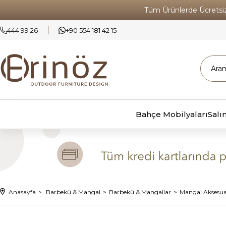
Tüm Ürünlerde Ücrets
444 99 26
+90 554 181 42 15
Bahçe Mobilyaları
Salı
Anasayfa
Barbekü & Mangal
Barbekü & Mangallar
Mangal Aksesua