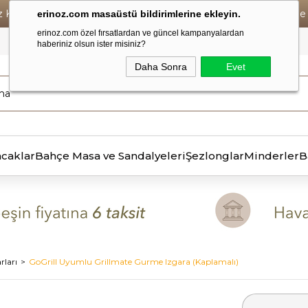
iz Kargo • Vade Farksız 6 Taksit ! • Havale Ödemelerde Se
erinoz.com masaüstü bildirimlerine ekleyin.
erinoz.com özel fırsatlardan ve güncel kampanyalardan
haberiniz olsun ister misiniz?
Daha Sonra
Evet
ncaklar
Bahçe Masa ve Sandalyeleri
Şezlonglar
Minderler
B
rları
GoGrill Uyumlu Grillmate Gurme Izgara (Kaplamalı)