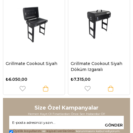
Grillmate Cookout Siyah
Grillmate Cookout Siyah
Döküm Izgaralı
₺6.050,00
₺7.315,00
Size Özel Kampanyalar
Hemen Kayıt Ol Fırsatlardan Önce Sen Haberdar Ol!
GÖNDER
Üyelik koşullarını
ve
kişisel verilerimin
korunmasını kabul ediyorum.