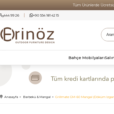
Tüm Ürünlerde Ücrets
444 99 26
+90 554 181 42 15
Bahçe Mobilyaları
Salı
Anasayfa
Barbekü & Mangal
Grillmate GM-60 Mangal (Döküm Izgara