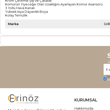
Krom Çevirme Şişi ve Çatallar
Kömürün Yiyeceğe Olan Uzaklığını Ayarlayan Kömür Asansörü
3 Yollu Hava Kanalı
Yüksek Isıya Dayanıklı Boya
Kolay Temizlik
Marka
Gri
H
Üy
ed
KURUMSAL
Hakkımızda