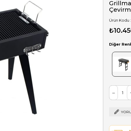
Grillm
Çevirm
₺10.45
Diğer Ren
YORU