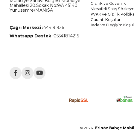
Muradiye Sanayi Bölgesi Muradiye
Gizlilik ve Güvenlik
Mahallesi 20.Sokak No:9/A 45140
Mesafeli Satış Sözleş
Yunusemre/MANİSA
KVKK ve Gizlilik Politik
Garanti Koşulları
İade ve Değişim Koşull
Çağrı Merkezi :
444 9 926
Whatsapp Destek :
05541814215
© 2026 -
Erinöz Bahçe Mobily