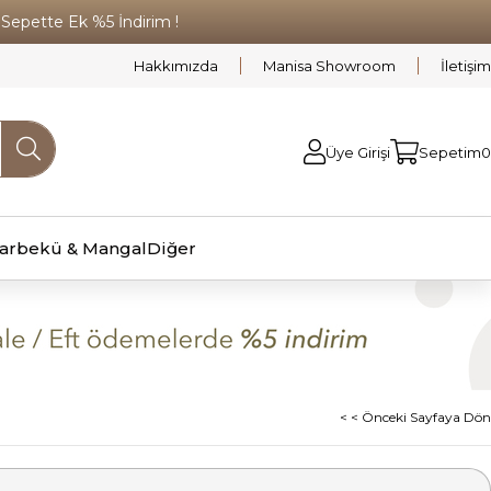
pette Ek %5 İndirim !
Hakkımızda
Manisa Showroom
İletişim
Üye Girişi
Sepetim
0
arbekü & Mangal
Diğer
< < Önceki Sayfaya Dön