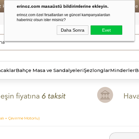
iz Kargo • Vade Farksız 6 Taksit ! • Havale Ödemelerde Se
erinoz.com masaüstü bildirimlerine ekleyin.
erinoz.com özel fırsatlardan ve güncel kampanyalardan
haberiniz olsun ister misiniz?
Daha Sonra
Evet
ncaklar
Bahçe Masa ve Sandalyeleri
Şezlonglar
Minderler
B
lı + Çevirme Motorlu)