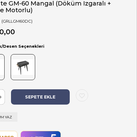
ate GM-60 Mangal (Döküm Izgaralı +
e Motorlu)
(GRLLGM60DC)
0,00
k/Desen Seçenekleri
M YAZ