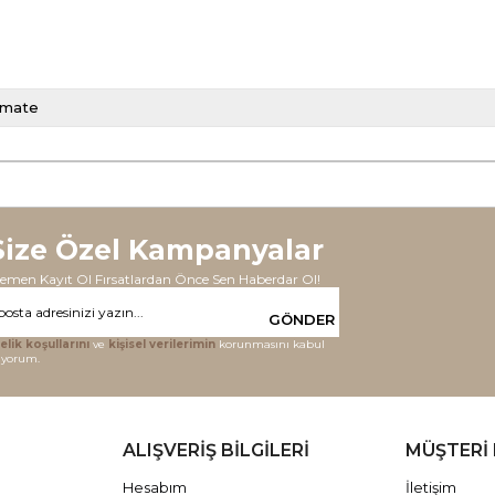
llmate
Size Özel Kampanyalar
emen Kayıt Ol Fırsatlardan Önce Sen Haberdar Ol!
GÖNDER
elik koşullarını
ve
kişisel verilerimin
korunmasını kabul
iyorum.
ALIŞVERİŞ BİLGİLERİ
MÜŞTERİ 
Hesabım
İletişim