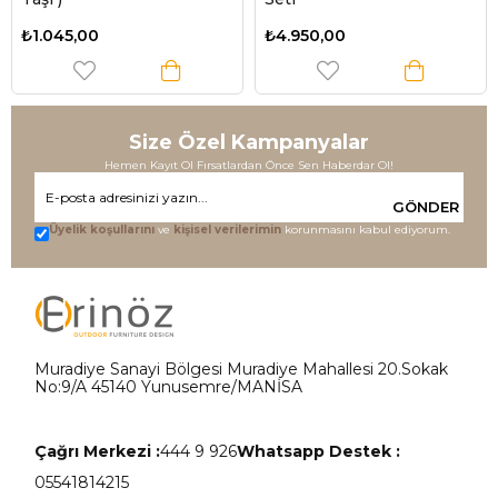
₺1.045,00
₺4.950,00
Size Özel Kampanyalar
Hemen Kayıt Ol Fırsatlardan Önce Sen Haberdar Ol!
GÖNDER
Üyelik koşullarını
ve
kişisel verilerimin
korunmasını kabul ediyorum.
Muradiye Sanayi Bölgesi Muradiye Mahallesi 20.Sokak
No:9/A 45140 Yunusemre/MANİSA
Çağrı Merkezi :
444 9 926
Whatsapp Destek :
05541814215