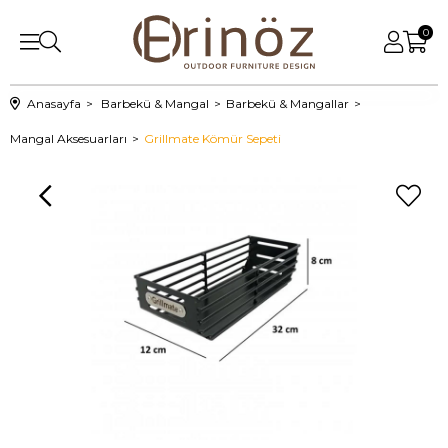
0
Anasayfa
Barbekü & Mangal
Barbekü & Mangallar
Mangal Aksesuarları
Grillmate Kömür Sepeti