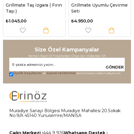
Grillmate Taş Izgara ( Fırın
Grillmate Uyumlu Çevirme
Taşı )
Seti
₺1.045,00
₺4.950,00
Size Özel Kampanyalar
Hemen Kayıt Ol Fırsatlardan Önce Sen Haberdar Ol!
GÖNDER
Üyelik koşullarını
ve
kişisel verilerimin
korunmasını kabul ediyorum.
Muradiye Sanayi Bölgesi Muradiye Mahallesi 20.Sokak
No:9/A 45140 Yunusemre/MANİSA
Çağrı Merkezi :
444 9 926
Whatsapp Destek :