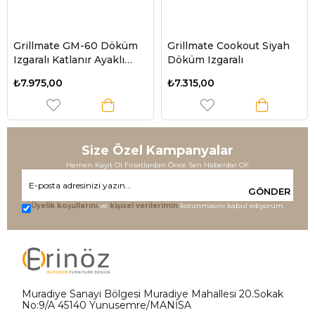
Grillmate GM-60 Döküm
Grillmate Cookout Siyah
Izgaralı Katlanır Ayaklı
Döküm Izgaralı
Mangal
₺7.975,00
₺7.315,00
Size Özel Kampanyalar
Hemen Kayıt Ol Fırsatlardan Önce Sen Haberdar Ol!
GÖNDER
Üyelik koşullarını
ve
kişisel verilerimin
korunmasını kabul ediyorum.
Muradiye Sanayi Bölgesi Muradiye Mahallesi 20.Sokak
No:9/A 45140 Yunusemre/MANİSA