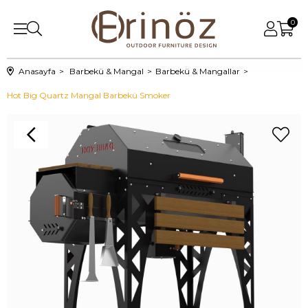
0
Anasayfa
Barbekü & Mangal
Barbekü & Mangallar
Hot Big Quartz Mangal Barbekü Smoker