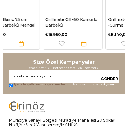
Grillmate GB-60 Kömürlü
Grillmate GM-60 Mangal
Barbekü
(Gurme Döküm Izgaralı)
₺15.950,00
₺8.140,00
Size Özel Kampanyalar
Hemen Kayıt Ol Fırsatlardan Önce Sen Haberdar Ol!
GÖNDER
Üyelik koşullarını
ve
kişisel verilerimin
korunmasını kabul ediyorum.
Muradiye Sanayi Bölgesi Muradiye Mahallesi 20.Sokak
No:9/A 45140 Yunusemre/MANİSA