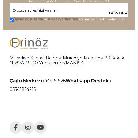
Hemen Kayıt Ol Fırsatlardan Önce Sen Haberdar Ol!
GÖNDER
Üyelik koşullarını
ve
kişisel verilerimin
korunmasını kabul ediyorum.
Muradiye Sanayi Bölgesi Muradiye Mahallesi 20.Sokak
No:9/A 45140 Yunusemre/MANİSA
Çağrı Merkezi :
444 9 926
Whatsapp Destek :
05541814215