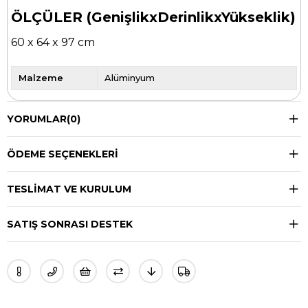
ÖLÇÜLER (GenişlikxDerinlikxYükseklik)
60 x 64 x 97 cm
Malzeme
Alüminyum
YORUMLAR
(0)
ÖDEME SEÇENEKLERI
TESLIMAT VE KURULUM
SATIŞ SONRASI DESTEK