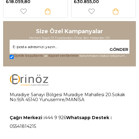
₺18.059,80
₺30.855,00
Size Özel Kampanyalar
Hemen Kayıt Ol Fırsatlardan Önce Sen Haberdar Ol!
GÖNDER
Üyelik koşullarını
ve
kişisel verilerimin
korunmasını kabul ediyorum.
Muradiye Sanayi Bölgesi Muradiye Mahallesi 20.Sokak
No:9/A 45140 Yunusemre/MANİSA
Çağrı Merkezi :
444 9 926
Whatsapp Destek :
05541814215