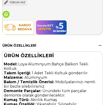
YORUM YAZ
ÜRÜN ÖZELLIKLERI
ÜRÜN ÖZELLİKLERİ
Model:
Loya Alüminyum Bahçe Balkon Tekli
Koltuk
Takım İçeriği
: 1 Adet Tekli Koltuk gönderilir.
Malzeme:
Alüminyum
Bakım / Temizlik Önerisi:
Mobilyalarınızı nemli
bir bezle silebilirsiniz.
Demonte Parçalar:
Üründeki tüm parçalar
demonte olarak gönderilecektir.
Kumaş Türü:
Akrilik Kumaş
Kumaş Özelliği:
Yıkanabilir, Silinebilir