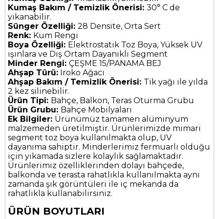
Kumaş Bakım / Temizlik Önerisi:
30° C de
yıkanabilir.
Sünger Özelliği:
28 Densite, Orta Sert
Renk:
Kum Rengi
Boya Özelliği:
Elektrostatik Toz Boya, Yüksek UV
ışınlara ve Dış Ortam Dayanıklı Segment
Minder Rengi:
ÇEŞME 15/PANAMA BEJ
Ahşap Türü:
Iroko Ağacı
Ahşap Bakım / Temizlik Önerisi:
Tik yağı ile yılda
2 kez silinebilir.
Ürün Tipi:
Bahçe, Balkon, Teras Oturma Grubu
Ürün Grubu:
Bahçe Mobilyaları
Ek Bilgiler:
Ürünümüz tamamen alüminyum
malzemeden üretilmiştir. Ürünlerimizde mimari
segment toz boya kullanılmakta olup, UV
dayanıma sahiptir. Minderlerimiz fermuarlı olduğu
için yıkamada sizlere kolaylık sağlamaktadır.
Ürünlerimiz özelliklerinden dolayı bahçede,
balkonda ve terasta rahatlıkla kullanılmakta aynı
zamanda şık görüntüleri ile iç mekanda da
rahatlıkla kullanabilirsiniz.
ÜRÜN BOYUTLARI