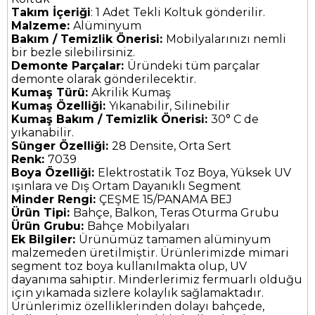
Takım İçeriği
: 1 Adet Tekli Koltuk gönderilir.
Malzeme:
Alüminyum
Bakım / Temizlik Önerisi:
Mobilyalarınızı nemli
bir bezle silebilirsiniz.
Demonte Parçalar:
Üründeki tüm parçalar
demonte olarak gönderilecektir.
Kumaş Türü:
Akrilik Kumaş
Kumaş Özelliği:
Yıkanabilir, Silinebilir
Kumaş Bakım / Temizlik Önerisi:
30° C de
yıkanabilir.
Sünger Özelliği:
28 Densite, Orta Sert
Renk:
7039
Boya Özelliği:
Elektrostatik Toz Boya, Yüksek UV
ışınlara ve Dış Ortam Dayanıklı Segment
Minder Rengi:
ÇEŞME 15/PANAMA BEJ
Ürün Tipi:
Bahçe, Balkon, Teras Oturma Grubu
Ürün Grubu:
Bahçe Mobilyaları
Ek Bilgiler:
Ürünümüz tamamen alüminyum
malzemeden üretilmiştir. Ürünlerimizde mimari
segment toz boya kullanılmakta olup, UV
dayanıma sahiptir. Minderlerimiz fermuarlı olduğu
için yıkamada sizlere kolaylık sağlamaktadır.
Ürünlerimiz özelliklerinden dolayı bahçede,