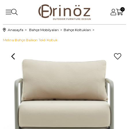
0
Anasayfa
Bahçe Mobilyaları
Bahçe Koltukları
Melina Bahçe Balkon Tekli Koltuk