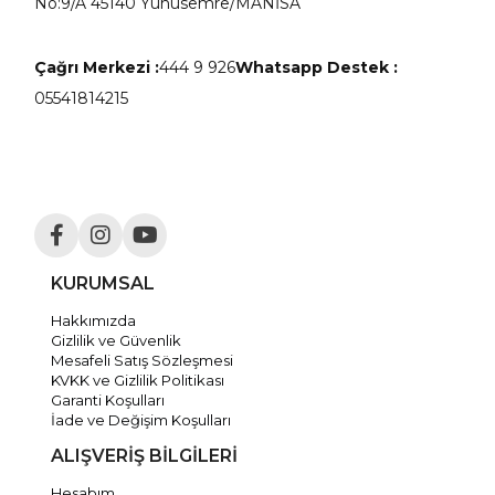
No:9/A 45140 Yunusemre/MANİSA
Çağrı Merkezi :
444 9 926
Whatsapp Destek :
05541814215
KURUMSAL
Hakkımızda
Gizlilik ve Güvenlik
Mesafeli Satış Sözleşmesi
KVKK ve Gizlilik Politikası
Garanti Koşulları
İade ve Değişim Koşulları
ALIŞVERİŞ BİLGİLERİ
Hesabım