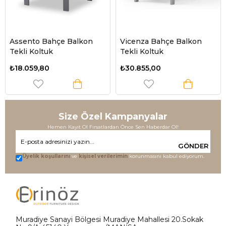
Assento Bahçe Balkon
Vicenza Bahçe Balkon
Tekli Koltuk
Tekli Koltuk
₺18.059,80
₺30.855,00
Size Özel Kampanyalar
Hemen Kayıt Ol Fırsatlardan Önce Sen Haberdar Ol!
GÖNDER
Üyelik koşullarını
ve
kişisel verilerimin
korunmasını kabul ediyorum.
Muradiye Sanayi Bölgesi Muradiye Mahallesi 20.Sokak