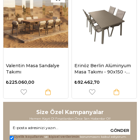
Valentin Masa Sandalye
Erinöz Berlin Alüminyum
Takımı
Masa Takımı - 90x150 -
Cappucino
₺225.060,00
₺92.462,70
Size Özel Kampanyalar
Hemen Kayıt Ol Fırsatlardan Önce Sen Haberdar Ol!
GÖNDER
Üyelik koşullarını
ve
kişisel verilerimin
korunmasını kabul ediyorum.