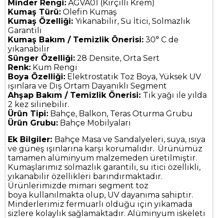
Minder Rengi:
AGVA01 (Kırçıllı Krem)
Kumaş Türü:
Olefin Kumaş
Kumaş Özelliği:
Yıkanabilir, Su İtici, Solmazlık
Garantili
Kumaş Bakım / Temizlik Önerisi:
30° C de
yıkanabilir
Sünger Özelliği:
28 Densite, Orta Sert
Renk:
Kum Rengi
Boya Özelliği:
Elektrostatik Toz Boya, Yüksek UV
ışınlara ve Dış Ortam Dayanıklı Segment
Ahşap Bakım / Temizlik Önerisi:
Tik yağı ile yılda
2 kez silinebilir.
Ürün Tipi:
Bahçe, Balkon, Teras Oturma Grubu
Ürün Grubu:
Bahçe Mobilyaları
Ek Bilgiler:
Bahçe Masa ve Sandalyeleri, suya, ısıya
ve güneş ışınlarına karşı korumalıdır.
Ürünümüz
tamamen alüminyum malzemeden üretilmiştir.
Kumaşlarımız solmazlık garantili, su itici özellikli,
yıkanabilir özellikleri barındırmaktadır.
Ürünlerimizde mimari segment toz
boya kullanılmakta olup, UV dayanıma sahiptir.
Minderlerimiz fermuarlı olduğu için yıkamada
sizlere kolaylık sağlamaktadır.
Alüminyum iskeleti