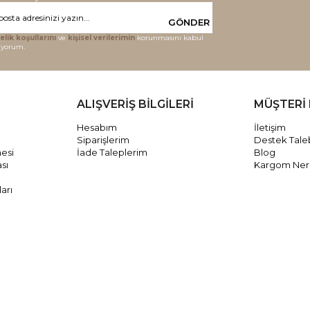
GÖNDER
elik koşullarını
ve
kişisel verilerimin
korunmasını kabul
iyorum.
ALIŞVERİŞ BİLGİLERİ
MÜŞTERİ 
Hesabım
İletişim
Siparişlerim
Destek Tale
mesi
İade Taleplerim
Blog
ası
Kargom Ne
arı