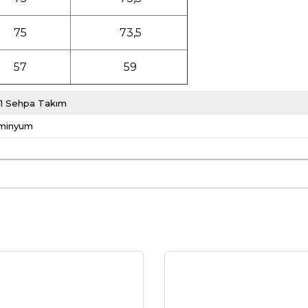
75
73,5
57
59
-1 Sehpa Takım
minyum