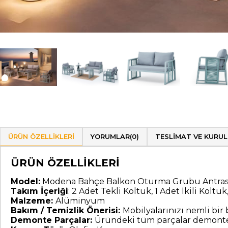
ÜRÜN ÖZELLIKLERI
YORUMLAR
(0)
TESLIMAT VE KURU
ÜRÜN ÖZELLİKLERİ
Model:
Modena Bahçe Balkon Oturma Grubu Antrasi
Takım İçeriği
: 2 Adet Tekli Koltuk, 1 Adet İkili Koltu
Malzeme:
Alüminyum
Bakım / Temizlik Önerisi:
Mobilyalarınızı nemli bir b
Demonte Parçalar:
Üründeki tüm parçalar demonte 