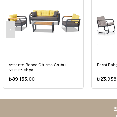
Assento Bahçe Oturma Grubu
Ferni Bah
3+1+1+Sehpa
₺89.133,00
₺23.958
H