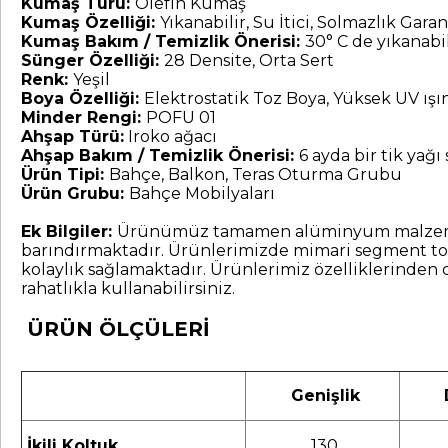
Kumaş Türü:
Olefin Kumaş
Kumaş Özelliği:
Yıkanabilir, Su İtici, Solmazlık Garant
Kumaş Bakım / Temizlik Önerisi:
30° C de yıkanabil
Sünger Özelliği:
28 Densite, Orta Sert
Renk:
Yeşil
Boya Özelliği:
Elektrostatik Toz Boya, Yüksek UV ış
Minder Rengi:
POFU 01
Ahşap Türü:
Iroko ağacı
Ahşap Bakım / Temizlik Önerisi:
6 ayda bir tik yağı
Ürün Tipi:
Bahçe, Balkon, Teras Oturma Grubu
Ürün Grubu:
Bahçe Mobilyaları
Ek Bilgiler:
Ürünümüz tamamen alüminyum malzemeden ür
barındırmaktadır. Ürünlerimizde mimari segment toz
kolaylık sağlamaktadır. Ürünlerimiz özelliklerinden 
rahatlıkla kullanabilirsiniz.
ÜRÜN ÖLÇÜLERİ
Genişlik
D
İkili Koltuk
130