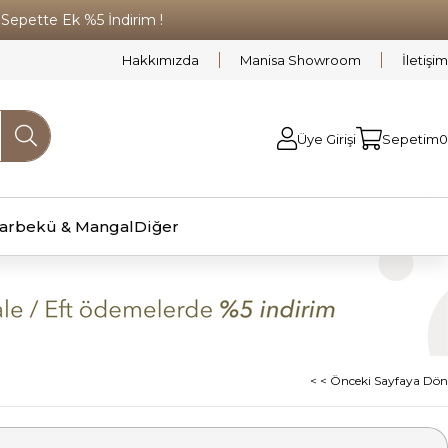
pette Ek %5 İndirim !
Hakkımızda
Manisa Showroom
İletişim
Üye Girişi
Sepetim
0
arbekü & Mangal
Diğer
< < Önceki Sayfaya Dön