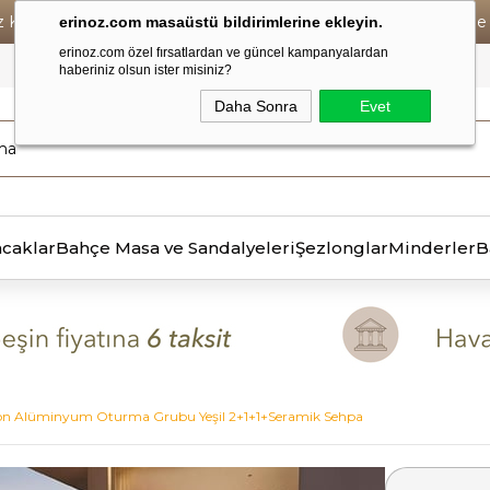
iz Kargo • Vade Farksız 6 Taksit ! • Havale Ödemelerde Se
erinoz.com masaüstü bildirimlerine ekleyin.
erinoz.com özel fırsatlardan ve güncel kampanyalardan
haberiniz olsun ister misiniz?
Daha Sonra
Evet
ncaklar
Bahçe Masa ve Sandalyeleri
Şezlonglar
Minderler
B
on Alüminyum Oturma Grubu Yeşil 2+1+1+Seramik Sehpa