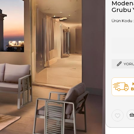
Modena
Grubu 
YORU