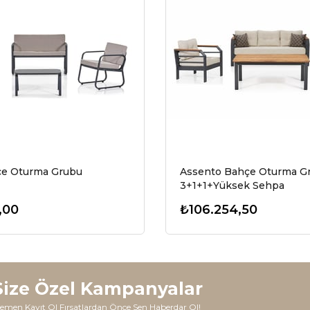
çe Oturma Grubu
Assento Bahçe Oturma G
3+1+1+Yüksek Sehpa
,00
₺106.254,50
Size Özel Kampanyalar
emen Kayıt Ol Fırsatlardan Önce Sen Haberdar Ol!