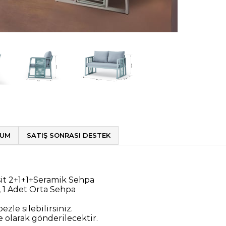
LUM
SATIŞ SONRASI DESTEK
t 2+1+1+Seramik Sehpa
k, 1 Adet Orta Sehpa
ezle silebilirsiniz.
olarak gönderilecektir.