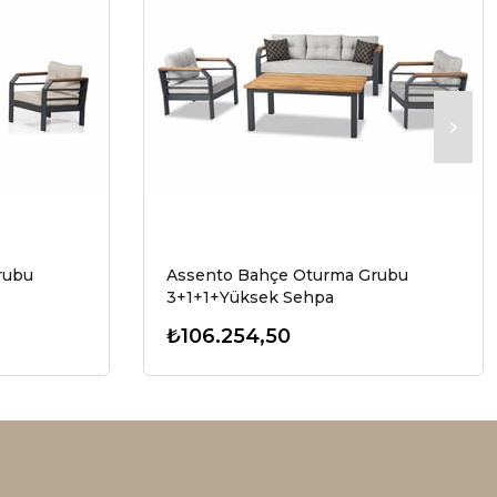
rubu
Assento Bahçe Oturma Grubu
3+1+1+Yüksek Sehpa
₺106.254,50