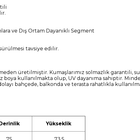
ili
ir.
ınlara ve Dış Ortam Dayanıklı Segment
 sürülmesi tavsiye edilir.
etilmiştir. Kumaşlarımız solmazlık garantili, su itici
 boya kullanılmakta olup, UV dayanıma sahiptir. Minder
dolayı bahçede, balkonda ve terasta rahatlıkla kullanıl
erinlik
Yükseklik
75
73,5