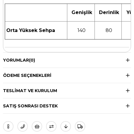
Genişlik
Derinlik
Yük
Orta Yüksek Sehpa
140
80
YORUMLAR
(0)
ÖDEME SEÇENEKLERI
TESLIMAT VE KURULUM
SATIŞ SONRASI DESTEK