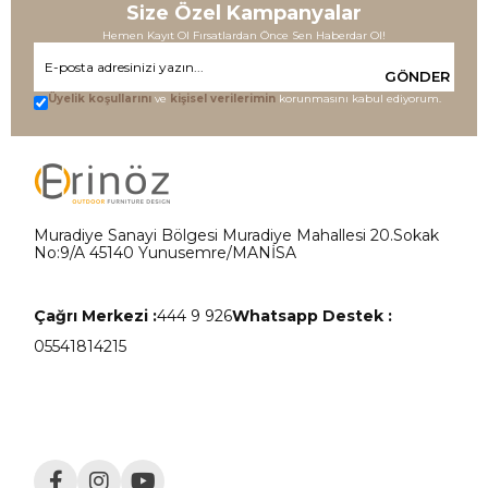
Size Özel Kampanyalar
Hemen Kayıt Ol Fırsatlardan Önce Sen Haberdar Ol!
GÖNDER
Üyelik koşullarını
ve
kişisel verilerimin
korunmasını kabul ediyorum.
Muradiye Sanayi Bölgesi Muradiye Mahallesi 20.Sokak
No:9/A 45140 Yunusemre/MANİSA
Çağrı Merkezi :
444 9 926
Whatsapp Destek :
05541814215