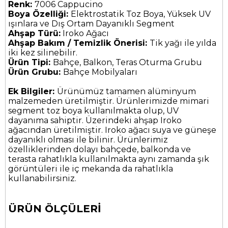
Renk:
7006 Cappucino
Boya Özelliği:
Elektrostatik Toz Boya, Yüksek UV
ışınlara ve Dış Ortam Dayanıklı Segment
Ahşap Türü:
Iroko Ağacı
Ahşap Bakım / Temizlik Önerisi:
Tik yağı ile yılda
iki kez silinebilir.
Ürün Tipi:
Bahçe, Balkon, Teras Oturma Grubu
Ürün Grubu:
Bahçe Mobilyaları
Ek Bilgiler:
Ürünümüz tamamen alüminyum
malzemeden üretilmiştir. Ürünlerimizde mimari
segment toz boya kullanılmakta olup, UV
dayanıma sahiptir. Üzerindeki ahşap Iroko
ağacından üretilmiştir. Iroko ağacı suya ve güneşe
dayanıklı olması ile bilinir. Ürünlerimiz
özelliklerinden dolayı bahçede, balkonda ve
terasta rahatlıkla kullanılmakta aynı zamanda şık
görüntüleri ile iç mekanda da rahatlıkla
kullanabilirsiniz.
ÜRÜN ÖLÇÜLERİ