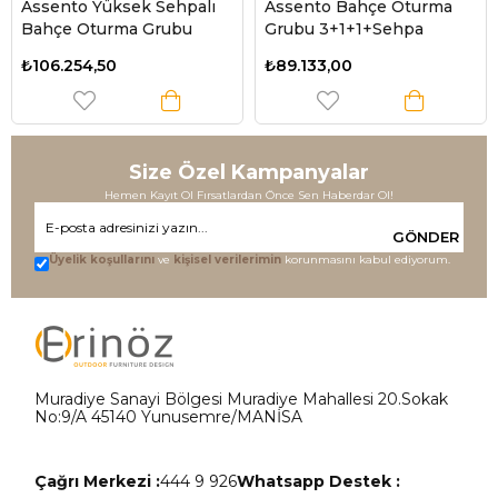
Assento Yüksek Sehpalı
Assento Bahçe Oturma
Bahçe Oturma Grubu
Grubu 3+1+1+Sehpa
₺106.254,50
₺89.133,00
Size Özel Kampanyalar
Hemen Kayıt Ol Fırsatlardan Önce Sen Haberdar Ol!
GÖNDER
Üyelik koşullarını
ve
kişisel verilerimin
korunmasını kabul ediyorum.
Muradiye Sanayi Bölgesi Muradiye Mahallesi 20.Sokak
No:9/A 45140 Yunusemre/MANİSA
Çağrı Merkezi :
444 9 926
Whatsapp Destek :