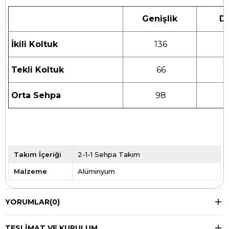
Genişlik
De
İkili Koltuk
136
Tekli Koltuk
66
Orta Sehpa
98
Takım İçeriği
2-1-1 Sehpa Takım
Malzeme
Alüminyum
YORUMLAR
(0)
TESLIMAT VE KURULUM