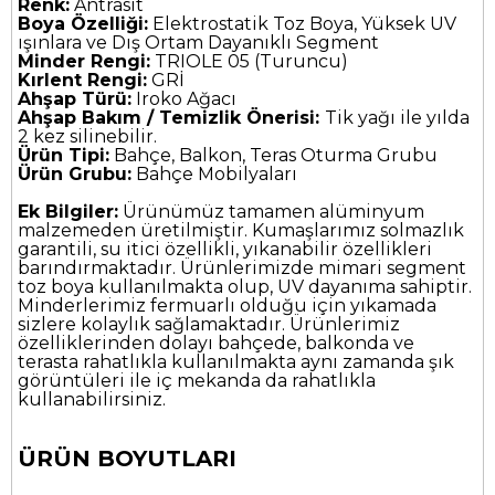
Renk:
Antrasit
Boya Özelliği:
Elektrostatik Toz Boya, Yüksek UV
ışınlara ve Dış Ortam Dayanıklı Segment
Minder Rengi:
TRIOLE 05 (Turuncu)
Kırlent Rengi:
GRİ
Ahşap Türü:
Iroko Ağacı
Ahşap Bakım / Temizlik Önerisi:
Tik yağı ile yılda
2 kez silinebilir.
Ürün Tipi:
Bahçe, Balkon, Teras Oturma Grubu
Ürün Grubu:
Bahçe Mobilyaları
Ek Bilgiler:
Ürünümüz tamamen alüminyum
malzemeden üretilmiştir. Kumaşlarımız solmazlık
garantili, su itici özellikli, yıkanabilir özellikleri
barındırmaktadır. Ürünlerimizde mimari segment
toz boya kullanılmakta olup, UV dayanıma sahiptir.
Minderlerimiz fermuarlı olduğu için yıkamada
sizlere kolaylık sağlamaktadır. Ürünlerimiz
özelliklerinden dolayı bahçede, balkonda ve
terasta rahatlıkla kullanılmakta aynı zamanda şık
görüntüleri ile iç mekanda da rahatlıkla
kullanabilirsiniz.
ÜRÜN BOYUTLARI