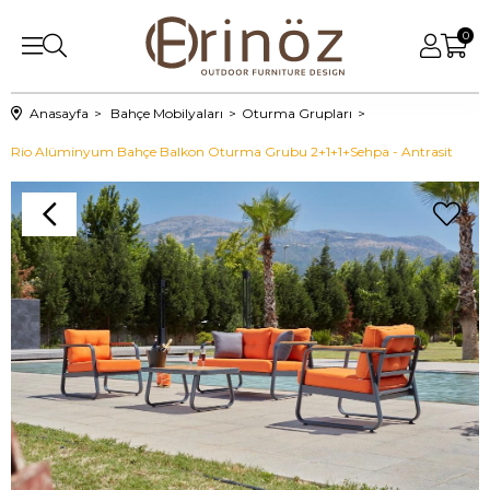
0
Anasayfa
Bahçe Mobilyaları
Oturma Grupları
Rio Alüminyum Bahçe Balkon Oturma Grubu 2+1+1+Sehpa - Antrasit