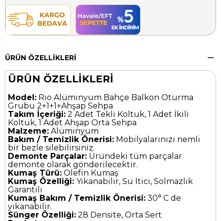
ÜRÜN ÖZELLIKLERI
ÜRÜN ÖZELLİKLERİ
Model:
Rio Alüminyum Bahçe Balkon Oturma
Grubu 2+1+1+Ahşap Sehpa
Takım İçeriği:
2 Adet Tekli Koltuk, 1 Adet İkili
Koltuk, 1 Adet Ahşap Orta Sehpa
Malzeme:
Alüminyum
Bakım / Temizlik Önerisi:
Mobilyalarınızı nemli
bir bezle silebilirsiniz.
Demonte Parçalar:
Üründeki tüm parçalar
demonte olarak gönderilecektir.
Kumaş Türü:
Olefin Kumaş
Kumaş Özelliği:
Yıkanabilir, Su İtici, Solmazlık
Garantili
Kumaş Bakım / Temizlik Önerisi:
30° C de
yıkanabilir.
Sünger Özelliği:
28 Densite, Orta Sert