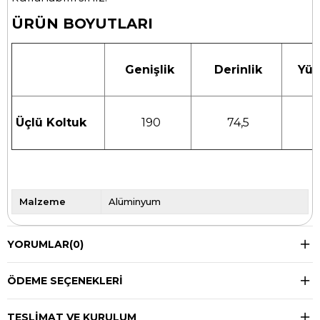
ÜRÜN BOYUTLARI
Genişlik
Derinlik
Yük
Üçlü Koltuk
190
74,5
7
Malzeme
Alüminyum
YORUMLAR
(0)
ÖDEME SEÇENEKLERI
TESLIMAT VE KURULUM