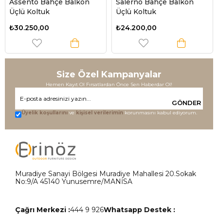
Assento Bahçe Balkon
Salerno Bahçe Balkon
Üçlü Koltuk
Üçlü Koltuk
₺30.250,00
₺24.200,00
Size Özel Kampanyalar
Hemen Kayıt Ol Fırsatlardan Önce Sen Haberdar Ol!
GÖNDER
Üyelik koşullarını
ve
kişisel verilerimin
korunmasını kabul ediyorum.
Muradiye Sanayi Bölgesi Muradiye Mahallesi 20.Sokak
No:9/A 45140 Yunusemre/MANİSA
Çağrı Merkezi :
444 9 926
Whatsapp Destek :