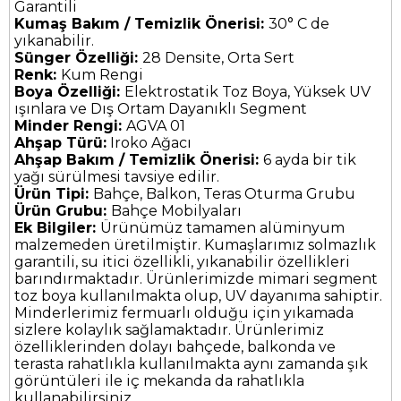
Garantili
Kumaş Bakım / Temizlik Önerisi:
30° C de
yıkanabilir.
Sünger Özelliği:
28 Densite, Orta Sert
Renk:
Kum Rengi
Boya Özelliği:
Elektrostatik Toz Boya, Yüksek UV
ışınlara ve Dış Ortam Dayanıklı Segment
Minder Rengi:
AGVA 01
Ahşap Türü:
Iroko Ağacı
Ahşap Bakım / Temizlik Önerisi:
6 ayda bir tik
yağı sürülmesi tavsiye edilir.
Ürün Tipi:
Bahçe, Balkon, Teras Oturma Grubu
Ürün Grubu:
Bahçe Mobilyaları
Ek Bilgiler:
Ürünümüz tamamen alüminyum
malzemeden üretilmiştir. Kumaşlarımız solmazlık
garantili, su itici özellikli, yıkanabilir özellikleri
barındırmaktadır. Ürünlerimizde mimari segment
toz boya kullanılmakta olup, UV dayanıma sahiptir.
Minderlerimiz fermuarlı olduğu için yıkamada
sizlere kolaylık sağlamaktadır. Ürünlerimiz
özelliklerinden dolayı bahçede, balkonda ve
terasta rahatlıkla kullanılmakta aynı zamanda şık
görüntüleri ile iç mekanda da rahatlıkla
kullanabilirsiniz.