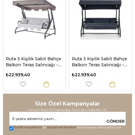
Ürün
Ruta 3 Kişilik Sabit Bahçe
Ruta 3 Kişilik Sabit Bahçe
Balkon Teras Salıncağı -
Balkon Teras Salıncağı -
Minder: Gri Çizgili Tente:
Antrasit
₺22.939,40
₺22.939,40
Gri
Size Özel Kampanyalar
Hemen Kayıt Ol Fırsatlardan Önce Sen Haberdar Ol!
GÖNDER
Üyelik koşullarını
ve
kişisel verilerimin
korunmasını kabul ediyorum.