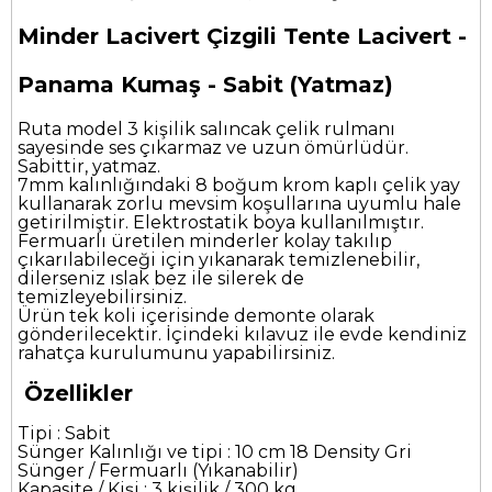
Minder Lacivert Çizgili Tente Lacivert -
Panama Kumaş - Sabit (Yatmaz)
Ruta model 3 kişilik salıncak çelik rulmanı
sayesinde ses çıkarmaz ve uzun ömürlüdür.
Sabittir, yatmaz.
7mm kalınlığındaki 8 boğum krom kaplı çelik yay
kullanarak zorlu mevsim koşullarına uyumlu hale
getirilmiştir. Elektrostatik boya kullanılmıştır.
Fermuarlı üretilen minderler kolay takılıp
çıkarılabileceği için yıkanarak temizlenebilir,
dilerseniz ıslak bez ile silerek de
temizleyebilirsiniz.
Ürün tek koli içerisinde demonte olarak
gönderilecektir. İçindeki kılavuz ile evde kendiniz
rahatça kurulumunu yapabilirsiniz.
Özellikler
Tipi : Sabit
Sünger Kalınlığı ve tipi : 10 cm 18 Density Gri
Sünger / Fermuarlı (Yıkanabilir)
Kapasite / Kişi : 3 kişilik / 300 kg