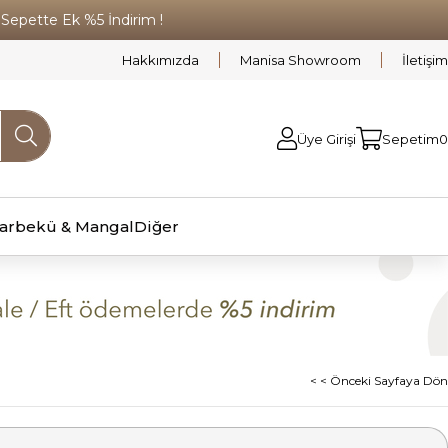
pette Ek %5 İndirim !
Hakkımızda
Manisa Showroom
İletişim
Üye Girişi
Sepetim
0
arbekü & Mangal
Diğer
< < Önceki Sayfaya Dön