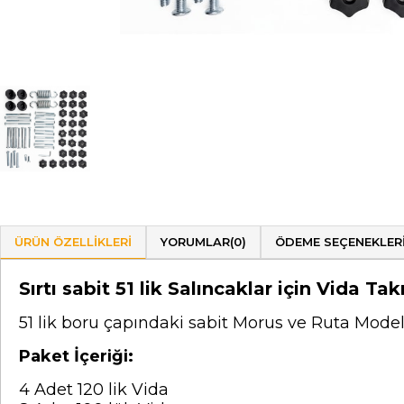
ÜRÜN ÖZELLIKLERI
YORUMLAR
(0)
ÖDEME SEÇENEKLER
Sırtı sabit 51 lik Salıncaklar için Vida Tak
51 lik boru çapındaki sabit Morus ve Ruta Modeli 
Paket İçeriği:
4 Adet 120 lik Vida