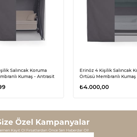
işilik Salıncak Koruma
Erinöz 4 Kişilik Salıncak 
branlı Kumaş - Antrasit
99
₺4.000,00
Size Özel Kampanyalar
emen Kayıt Ol Fırsatlardan Önce Sen Haberdar Ol!