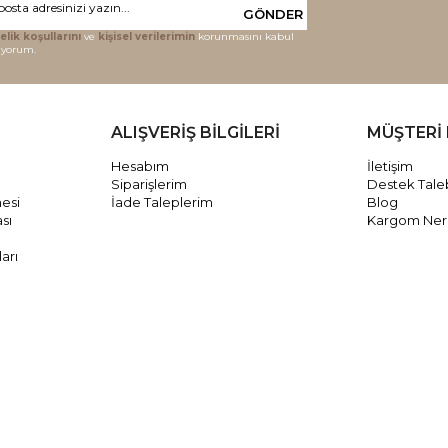
GÖNDER
elik koşullarını
ve
kişisel verilerimin
korunmasını kabul
iyorum.
ALIŞVERİŞ BİLGİLERİ
MÜŞTERİ 
Hesabım
İletişim
Siparişlerim
Destek Tale
mesi
İade Taleplerim
Blog
ası
Kargom Ne
arı