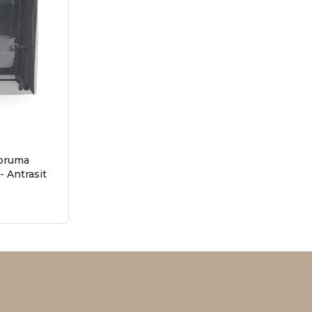
Koruma
Örtüsü Membranlı Kumaş - Antrasit