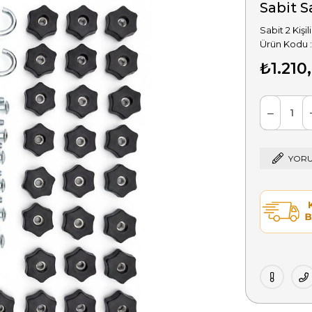
Sabit S
Sabit 2 Kişi
₺1.210
YORU