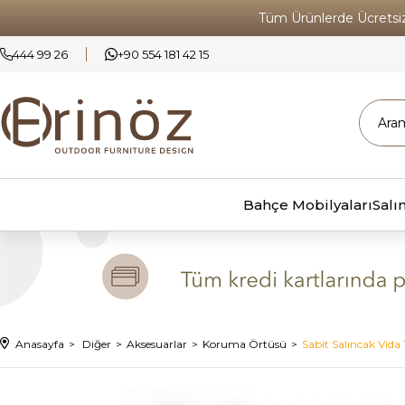
Tüm Ürünlerde Ücrets
444 99 26
+90 554 181 42 15
Bahçe Mobilyaları
Salı
Anasayfa
Diğer
Aksesuarlar
Koruma Örtüsü
Sabit Salıncak Vida