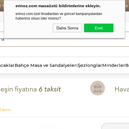
iz Kargo • Vade Farksız 6 Taksit ! • Havale Ödemelerde Se
erinoz.com masaüstü bildirimlerine ekleyin.
erinoz.com özel fırsatlardan ve güncel kampanyalardan
haberiniz olsun ister misiniz?
Daha Sonra
Evet
ncaklar
Bahçe Masa ve Sandalyeleri
Şezlonglar
Minderler
B
 Takımı