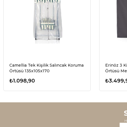
Camellia Tek Kişilik Salıncak Koruma
Erinöz 3 K
Örtüsü 135x105x170
Örtüsü Mem
₺1.098,90
₺3.499,
H