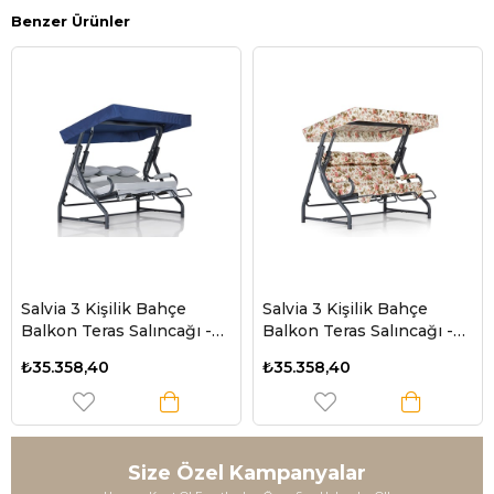
Benzer Ürünler
Salvia 3 Kişilik Bahçe
Salvia 3 Kişilik Bahçe
Balkon Teras Salıncağı -
Balkon Teras Salıncağı -
Minder: Lacivert Çizgili
İngiliz Gülü
₺35.358,40
₺35.358,40
Tente: Lacivert
Size Özel Kampanyalar