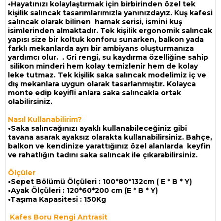
•Hayatınızı kolaylaştırmak için birbirinden özel tek
kişilik salıncak tasarımlarımızla yanınızdayız. Kuş kafesi
salıncak olarak bilinen hamak serisi, ismini kuş
isimlerinden almaktadır. Tek kişilik ergonomik salıncak
yapısı size bir koltuk konforu sunarken, balkon yada
farklı mekanlarda ayrı bir ambiyans oluşturmanıza
yardımcı olur. . Gri rengi, su kaydırma özelliğine sahip
silikon minderi hem kolay temizlenir hem de kolay
leke tutmaz. Tek kişilik saka salıncak modelimiz iç ve
dış mekanlara uygun olarak tasarlanmıştır. Kolayca
monte edip keyifli anlara saka salıncakla ortak
olabilirsiniz.
Nasıl Kullanabilirim?
•Saka salıncağınızı ayaklı kullanabileceğiniz gibi
tavana asarak ayaksız olarakta kullanabilirsiniz. Bahçe,
balkon ve kendinize yarattığınız özel alanlarda keyfin
ve rahatlığın tadını saka salıncak ile çıkarabilirsiniz.
Ölçüler
•Sepet Bölümü Ölçüleri : 100*80*132cm ( E * B * Y)
•Ayak Ölçüleri : 120*60*200 cm (E * B * Y)
•Taşıma Kapasitesi : 150Kg
Kafes Boru Rengi Antrasit