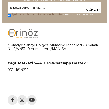
Hemen Kayıt Ol Fırsatlardan Önce Sen Haberdar Ol!
GÖNDER
Üyelik koşullarını
ve
kişisel verilerimin
korunmasını kabul ediyorum.
Muradiye Sanayi Bölgesi Muradiye Mahallesi 20.Sokak
No:9/A 45140 Yunusemre/MANİSA
Çağrı Merkezi :
444 9 926
Whatsapp Destek :
05541814215