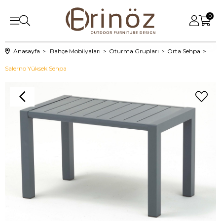
0
Anasayfa
Bahçe Mobilyaları
Oturma Grupları
Orta Sehpa
Salerno Yüksek Sehpa