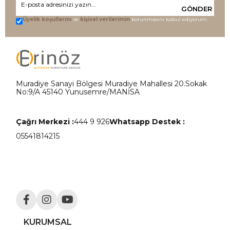
GÖNDER
Üyelik koşullarını
ve
kişisel verilerimin
korunmasını kabul ediyorum.
Muradiye Sanayi Bölgesi Muradiye Mahallesi 20.Sokak
No:9/A 45140 Yunusemre/MANİSA
Çağrı Merkezi :
444 9 926
Whatsapp Destek :
05541814215
KURUMSAL