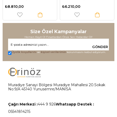
(Süngersiz) - Denizci
(Süngersiz) - İngiliz Gülü
₺8.810,00
₺6.210,00
Desen
Size Özel Kampanyalar
Hemen Kayıt Ol Fırsatlardan Önce Sen Haberdar Ol!
GÖNDER
Üyelik koşullarını
ve
kişisel verilerimin
korunmasını kabul ediyorum.
Muradiye Sanayi Bölgesi Muradiye Mahallesi 20.Sokak
No:9/A 45140 Yunusemre/MANİSA
Çağrı Merkezi :
444 9 926
Whatsapp Destek :
05541814215