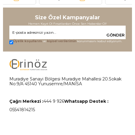
Size Özel Kampanyalar
Hemen Kayıt Ol Fırsatlardan Önce Sen Haberdar Ol!
GÖNDER
Üyelik koşullarını
ve
kişisel verilerimin
korunmasını kabul ediyorum.
Muradiye Sanayi Bölgesi Muradiye Mahallesi 20.Sokak
No:9/A 45140 Yunusemre/MANİSA
Çağrı Merkezi :
444 9 926
Whatsapp Destek :
05541814215