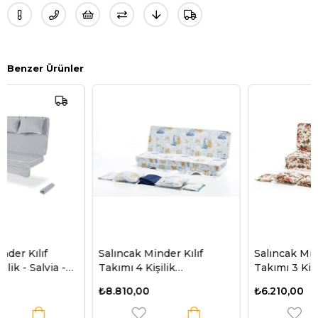
Benzer Ürünler
Salıncak Minder Kılıf
Salıncak Minder Kılıf
Takımı 4 Kişilik
Takımı 3 Kişilik
(Süngersiz) - Denizci
(Süngersiz) - İngiliz Gülü
₺8.810,00
₺6.210,00
Desen