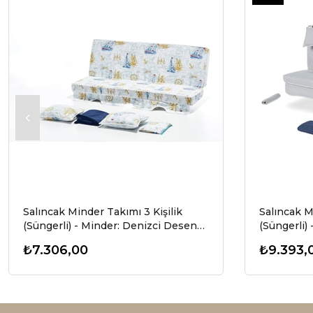
Ürün
Salıncak Minder Takımı 3 Kişilik
Salıncak M
(Süngerli) - Minder: Denizci Desen
(Süngerli) 
Tente: Lacivert
Tente: Laci
₺7.306,00
₺9.393,