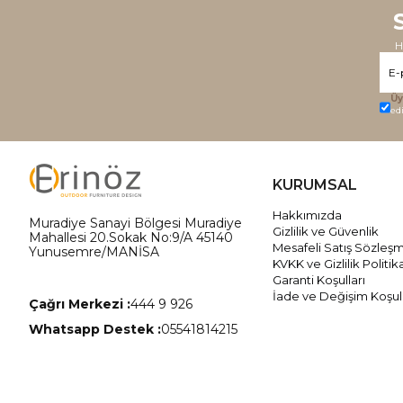
H
Üy
ed
KURUMSAL
Hakkımızda
Muradiye Sanayi Bölgesi Muradiye
Gizlilik ve Güvenlik
Mahallesi 20.Sokak No:9/A 45140
Mesafeli Satış Sözleş
Yunusemre/MANİSA
KVKK ve Gizlilik Politik
Garanti Koşulları
İade ve Değişim Koşull
Çağrı Merkezi :
444 9 926
Whatsapp Destek :
05541814215