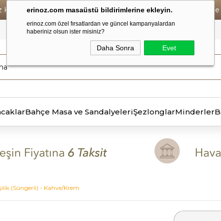
iz Kargo • Vade Farksız 6 Taksit ! • Havale Ödemelerde Se
erinoz.com masaüstü bildirimlerine ekleyin.
erinoz.com özel fırsatlardan ve güncel kampanyalardan
haberiniz olsun ister misiniz?
Daha Sonra
Evet
ncaklar
Bahçe Masa ve Sandalyeleri
Şezlonglar
Minderler
B
ilik (Süngerli) - Kahve/Krem