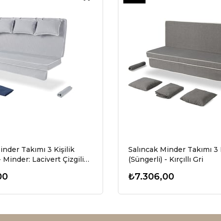
Ürün
inder Takımı 3 Kişilik
Salıncak Minder Takımı 3 K
- Minder: Lacivert Çizgili
(Süngerli) - Kırçıllı Gri
vert - Salvia
00
₺7.306,00