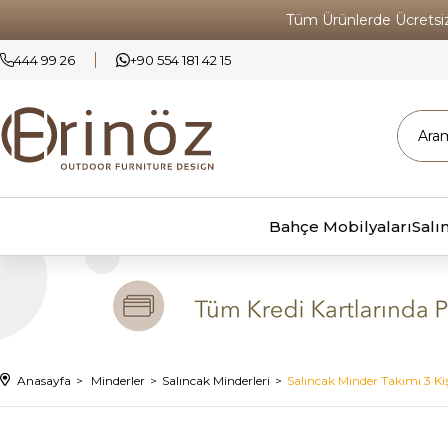
Tüm Ürünlerde Ücrets
444 99 26
+90 554 181 42 15
Bahçe Mobilyaları
Salı
Anasayfa
Minderler
Salıncak Minderleri
Salıncak Minder Takımı 3 Kiş