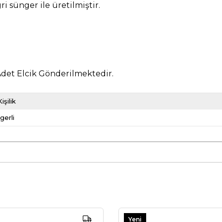
i sünger ile üretilmiştir.
 Adet Elcik Gönderilmektedir.
işilik
gerli
Yeni