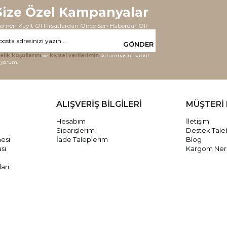
Size Özel Kampanyalar
emen Kayıt Ol Fırsatlardan Önce Sen Haberdar Ol!
GÖNDER
elik koşullarını
ve
kişisel verilerimin
korunmasını kabul
iyorum.
ALIŞVERİŞ BİLGİLERİ
MÜŞTERİ 
Hesabım
İletişim
Siparişlerim
Destek Tale
mesi
İade Taleplerim
Blog
ası
Kargom Ne
arı