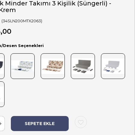
k Minder Takımı 3 Kişilik (Süngerli) -
/Krem
(34SLN200MTX2063)
6,00
k/Desen Seçenekleri