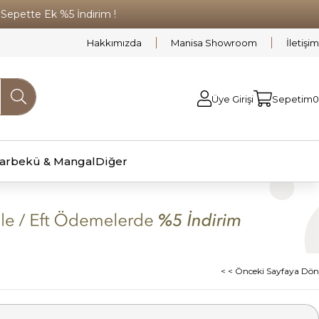
pette Ek %5 İndirim !
Hakkımızda
Manisa Showroom
İletişim
Üye Girişi
Sepetim
0
arbekü & Mangal
Diğer
< < Önceki Sayfaya Dön