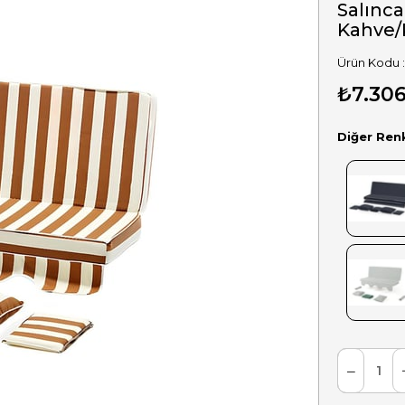
Salınca
Kahve
₺7.30
Diğer Ren