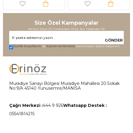
Size Özel Kampanyalar
Hemen Kayıt Ol Fırsatlardan Önce Sen Haberdar Ol!
GÖNDER
Üyelik koşullarını
ve
kişisel verilerimin
korunmasını kabul ediyorum.
Muradiye Sanayi Bölgesi Muradiye Mahallesi 20.Sokak
No:9/A 45140 Yunusemre/MANİSA
Çağrı Merkezi :
444 9 926
Whatsapp Destek :
05541814215