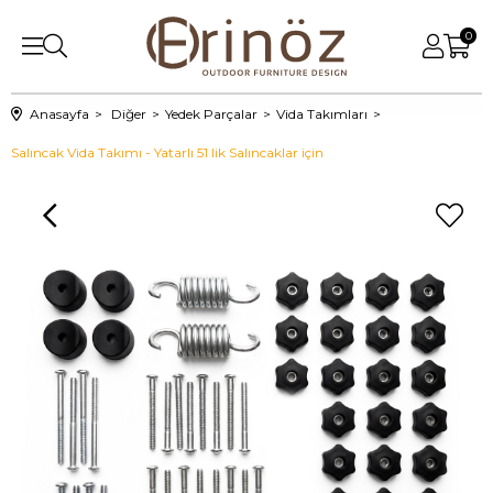
0
Anasayfa
Diğer
Yedek Parçalar
Vida Takımları
Salıncak Vida Takımı - Yatarlı 51 lik Salıncaklar için