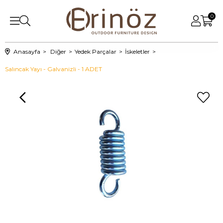
0
Anasayfa
Diğer
Yedek Parçalar
İskeletler
Salıncak Yayı - Galvanizli - 1 ADET