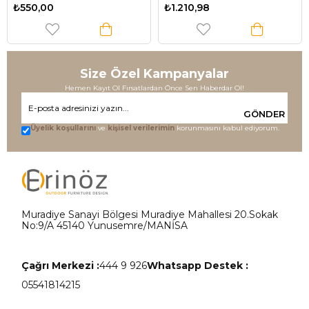
₺550,00
₺1.210,98
Size Özel Kampanyalar
Hemen Kayıt Ol Fırsatlardan Önce Sen Haberdar Ol!
GÖNDER
Üyelik koşullarını
ve
kişisel verilerimin
korunmasını kabul ediyorum.
Muradiye Sanayi Bölgesi Muradiye Mahallesi 20.Sokak
No:9/A 45140 Yunusemre/MANİSA
Çağrı Merkezi :
444 9 926
Whatsapp Destek :
05541814215