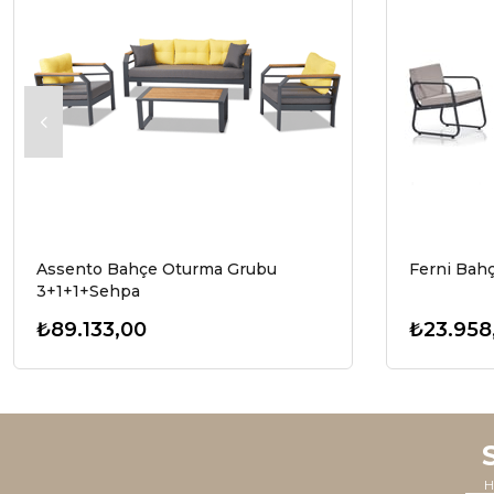
Assento Bahçe Oturma Grubu
Ferni Bah
3+1+1+Sehpa
₺89.133,00
₺23.958
H