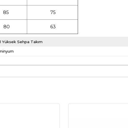
85
75
80
63
-1 Yüksek Sehpa Takım
minyum