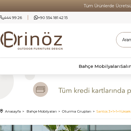
Tüm Ürünlerde Ücrets
444 99 26
+90 554 181 42 15
Bahçe Mobilyaları
Salı
Anasayfa
Bahçe Mobilyaları
Oturma Grupları
Santos 3+1+1+Yükse