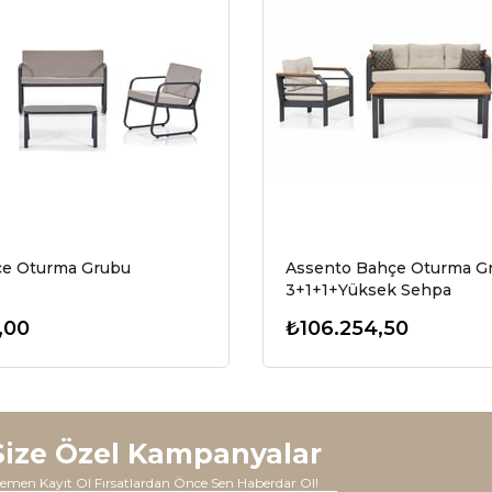
çe Oturma Grubu
Assento Bahçe Oturma G
3+1+1+Yüksek Sehpa
,00
₺106.254,50
Size Özel Kampanyalar
emen Kayıt Ol Fırsatlardan Önce Sen Haberdar Ol!