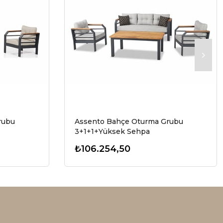
rubu
Assento Bahçe Oturma Grubu
3+1+1+Yüksek Sehpa
₺106.254,50