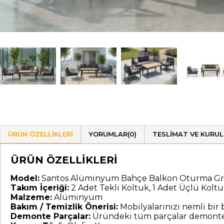
ÜRÜN ÖZELLIKLERI
YORUMLAR
(0)
TESLIMAT VE KURU
ÜRÜN ÖZELLİKLERİ
Model:
Santos Alüminyum Bahçe Balkon Oturma Gr
Takım İçeriği:
2 Adet Tekli Koltuk, 1 Adet Üçlü Kolt
Malzeme:
Alüminyum
Bakım / Temizlik Önerisi:
Mobilyalarınızı nemli bir be
Demonte Parçalar:
Üründeki tüm parçalar demonte 