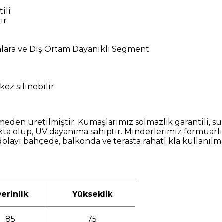
ili
ir
ınlara ve Dış Ortam Dayanıklı Segment
kez silinebilir.
etilmiştir. Kumaşlarımız solmazlık garantili, su itici 
a olup, UV dayanıma sahiptir. Minderlerimiz fermuarlı
dolayı bahçede, balkonda ve terasta rahatlıkla kullanıl
erinlik
Yükseklik
85
75