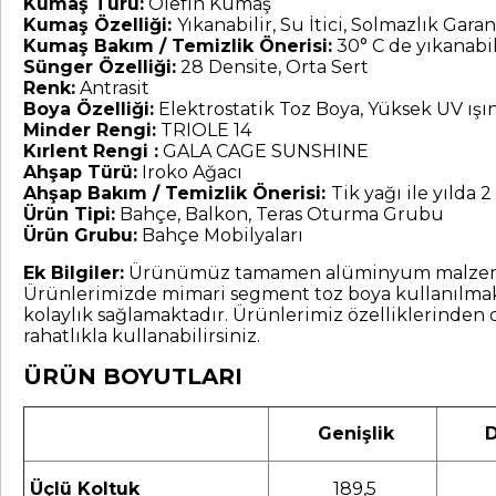
Kumaş Türü:
Olefin Kumaş
Kumaş Özelliği:
Yıkanabilir, Su İtici, Solmazlık Garant
Kumaş Bakım / Temizlik Önerisi:
30° C de yıkanabil
Sünger Özelliği:
28 Densite, Orta Sert
Renk:
Antrasit
Boya Özelliği:
Elektrostatik Toz Boya, Yüksek UV ış
Minder Rengi:
TRIOLE 14
Kırlent Rengi :
GALA CAGE SUNSHINE
Ahşap Türü:
Iroko Ağacı
Ahşap Bakım / Temizlik Önerisi:
Tik yağı ile yılda 2 
Ürün Tipi:
Bahçe, Balkon, Teras Oturma Grubu
Ürün Grubu:
Bahçe Mobilyaları
Ek Bilgiler:
Ürünümüz tamamen alüminyum malzemeden ür
Ürünlerimizde mimari segment toz boya kullanılmakt
kolaylık sağlamaktadır. Ürünlerimiz özelliklerinden 
rahatlıkla kullanabilirsiniz.
ÜRÜN BOYUTLARI
Genişlik
D
Üçlü Koltuk
189,5