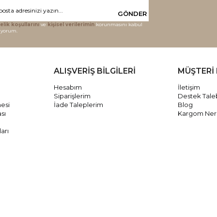
GÖNDER
elik koşullarını
ve
kişisel verilerimin
korunmasını kabul
iyorum.
ALIŞVERİŞ BİLGİLERİ
MÜŞTERİ 
Hesabım
İletişim
Siparişlerim
Destek Tale
mesi
İade Taleplerim
Blog
ası
Kargom Ne
arı