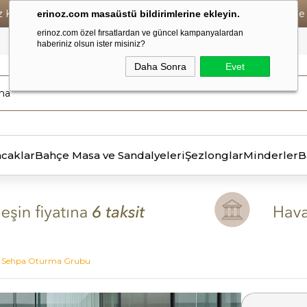
iz Kargo • Vade Farksız 6 Taksit ! • Havale Ödemelerde Se
erinoz.com masaüstü bildirimlerine ekleyin.
erinoz.com özel fırsatlardan ve güncel kampanyalardan
haberiniz olsun ister misiniz?
Daha Sonra
Evet
ncaklar
Bahçe Masa ve Sandalyeleri
Şezlonglar
Minderler
B
k Sehpa Oturma Grubu