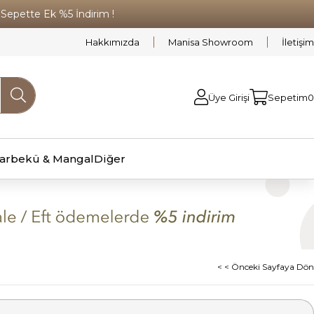
pette Ek %5 İndirim !
Hakkımızda
Manisa Showroom
İletişim
Üye Girişi
Sepetim
0
arbekü & Mangal
Diğer
< < Önceki Sayfaya Dön