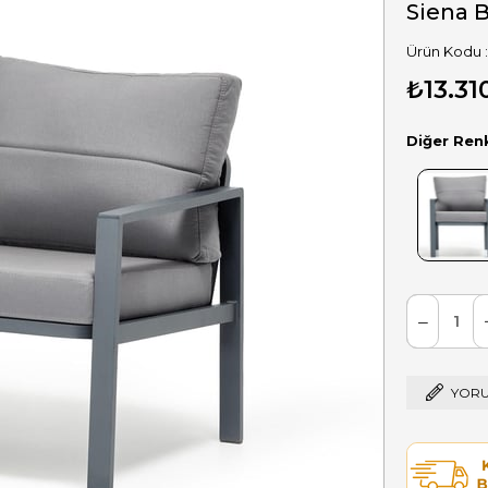
Siena B
₺13.31
Diğer Ren
YORU