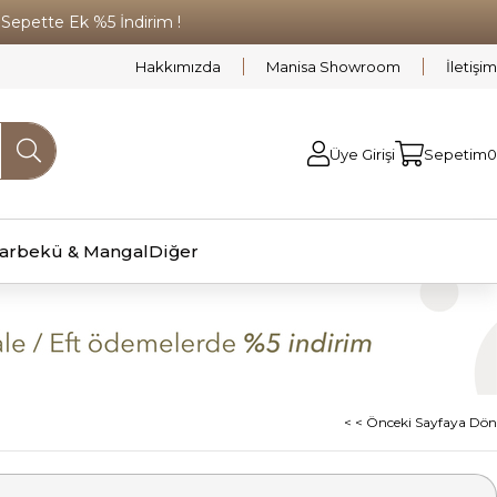
pette Ek %5 İndirim !
Hakkımızda
Manisa Showroom
İletişim
Üye Girişi
Sepetim
0
arbekü & Mangal
Diğer
< < Önceki Sayfaya Dön