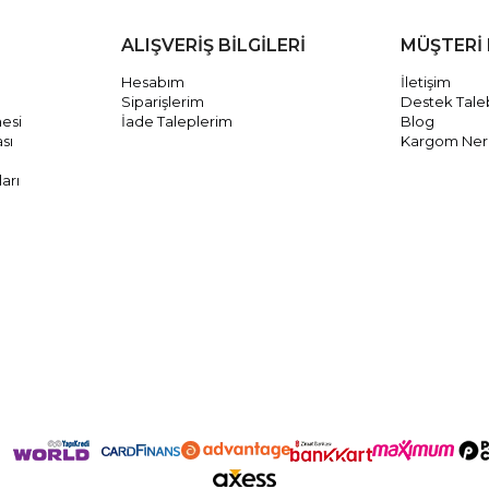
ALIŞVERİŞ BİLGİLERİ
MÜŞTERİ 
Hesabım
İletişim
Siparişlerim
Destek Tale
mesi
İade Taleplerim
Blog
ası
Kargom Ne
arı