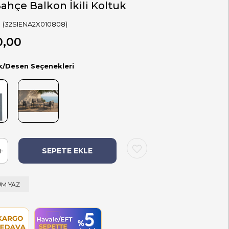
ahçe Balkon İkili Koltuk
(32SIENA2X010808)
0,00
k/Desen Seçenekleri
M YAZ