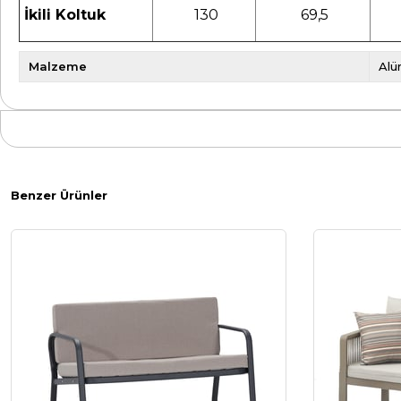
İkili Koltuk
130
69,5
Malzeme
Alü
Benzer Ürünler