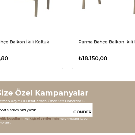
çe Balkon İkili Koltuk
Parma Bahçe Balkon İkili 
,80
₺18.150,00
Size Özel Kampanyalar
emen Kayıt Ol Fırsatlardan Önce Sen Haberdar Ol!
GÖNDER
elik koşullarını
ve
kişisel verilerimin
korunmasını kabul
iyorum.