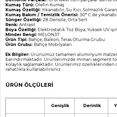
Kumaş Türü:
Olefin Kumaş
Kumaş Özelliği:
Yıkanabilir, Su İtici, Solmazlık Garant
Kumaş Bakım / Temizlik Önerisi:
30° C de yıkanabil
Sünger Özelliği:
28 Densite, Orta Sert
Renk:
Antrasit
Boya Özelliği:
Elektrostatik Toz Boya, Yüksek UV ış
Minder Rengi:
MELON37
Ürün Tipi:
Bahçe, Balkon, Teras Oturma Grubu
Ürün Grubu:
Bahçe Mobilyaları
Ek Bilgiler:
Ürünümüz tamamen alüminyum malzemeden ür
barındırmaktadır. Ürünlerimizde mimari segment toz
kolaylık sağlamaktadır. Ürünlerimiz özelliklerinden 
rahatlıkla kullanabilirsiniz.
ÜRÜN ÖLÇÜLERİ
Genişlik
Derinlik
Y