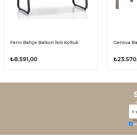
Ferni Bahçe Balkon İkili Koltuk
Genova Bah
₺8.591,00
₺23.570
H
Üy
ed