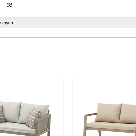
68
minyum