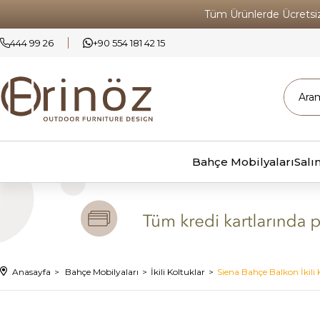
Tüm Ürünlerde Ücrets
444 99 26
+90 554 181 42 15
Bahçe Mobilyaları
Salı
Anasayfa
Bahçe Mobilyaları
İkili Koltuklar
Siena Bahçe Balkon İkili 