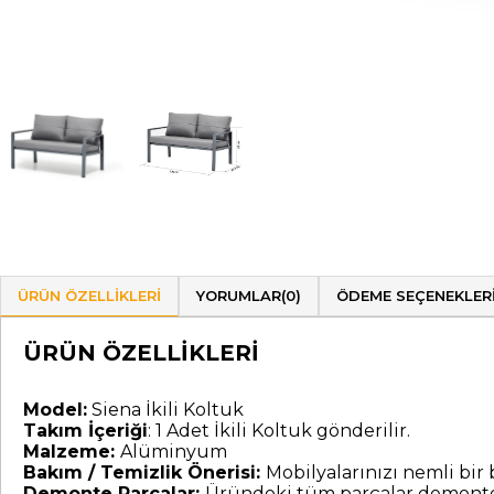
ÜRÜN ÖZELLIKLERI
YORUMLAR
(0)
ÖDEME SEÇENEKLER
ÜRÜN ÖZELLİKLERİ
Model:
Siena İkili Koltuk
Takım İçeriği
: 1 Adet İkili Koltuk gönderilir.
Malzeme:
Alüminyum
Bakım / Temizlik Önerisi:
Mobilyalarınızı nemli bir b
Demonte Parçalar:
Üründeki tüm parçalar demonte 