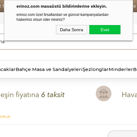
iz Kargo • Vade Farksız 6 Taksit ! • Havale Ödemelerde Se
erinoz.com masaüstü bildirimlerine ekleyin.
erinoz.com özel fırsatlardan ve güncel kampanyalardan
haberiniz olsun ister misiniz?
Daha Sonra
Evet
ncaklar
Bahçe Masa ve Sandalyeleri
Şezlonglar
Minderler
B
Koltuk