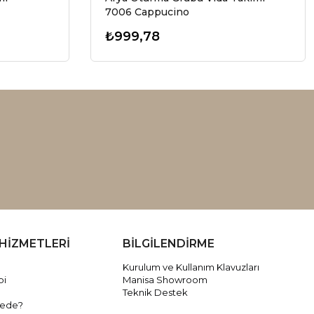
7006 Cappucino
₺999,78
HİZMETLERİ
BİLGİLENDİRME
Kurulum ve Kullanım Klavuzları
bi
Manisa Showroom
Teknik Destek
rede?