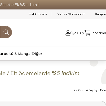
pette Ek %5 İndirim !
Hakkımızda
Manisa Showroom
İletişim
Üye Girişi
Sepetim
0
arbekü & Mangal
Diğer
< < Önceki Sayfaya Dön