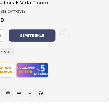
Salıncak Vida Takımı
(38-CVTTKTVS)
79
M YAZ