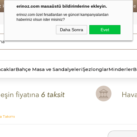
iz Kargo • Vade Farksız 6 Taksit ! • Havale Ödemelerde Se
erinoz.com masaüstü bildirimlerine ekleyin.
erinoz.com özel fırsatlardan ve güncel kampanyalardan
haberiniz olsun ister misiniz?
Daha Sonra
Evet
ncaklar
Bahçe Masa ve Sandalyeleri
Şezlonglar
Minderler
B
da Takımı