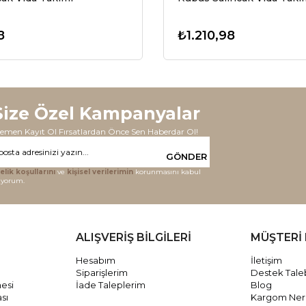
8
₺1.210,98
Size Özel Kampanyalar
emen Kayıt Ol Fırsatlardan Önce Sen Haberdar Ol!
GÖNDER
elik koşullarını
ve
kişisel verilerimin
korunmasını kabul
iyorum.
ALIŞVERİŞ BİLGİLERİ
MÜŞTERİ 
Hesabım
İletişim
Siparişlerim
Destek Tale
mesi
İade Taleplerim
Blog
ası
Kargom Ne