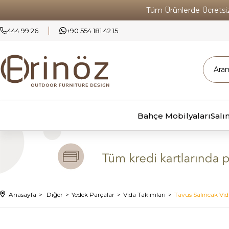
Tüm Ürünlerde Ücrets
444 99 26
+90 554 181 42 15
Bahçe Mobilyaları
Salı
Anasayfa
Diğer
Yedek Parçalar
Vida Takımları
Tavus Salıncak Vi