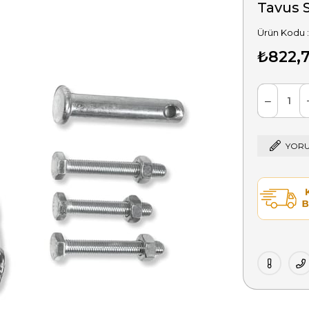
Tavus 
₺822,
YORU