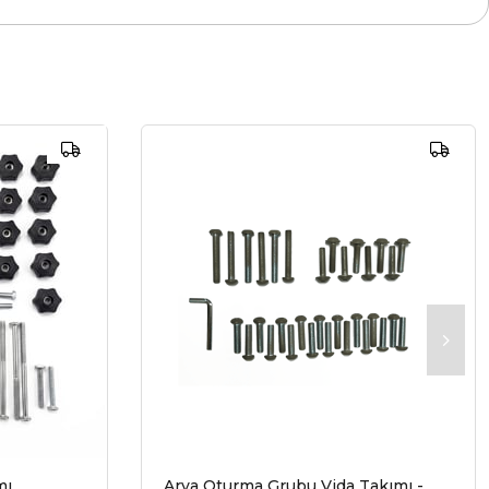
mı
Arya Oturma Grubu Vida Takımı -