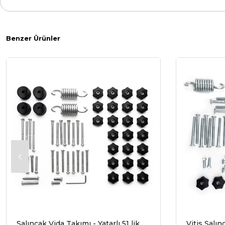
Benzer Ürünler
Salıncak Vida Takımı - Yatarlı 51 lik
Vitis Salı