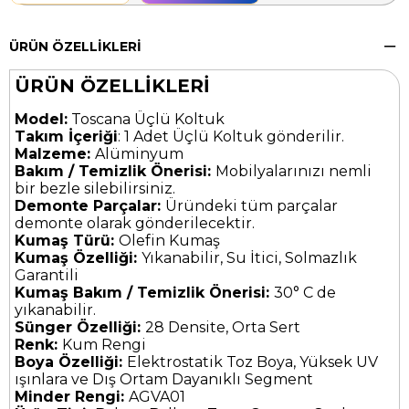
ÜRÜN ÖZELLIKLERI
ÜRÜN ÖZELLİKLERİ
Model:
Toscana Üçlü Koltuk
Takım İçeriği
: 1 Adet Üçlü Koltuk gönderilir.
Malzeme:
Alüminyum
Bakım / Temizlik Önerisi:
Mobilyalarınızı nemli
bir bezle silebilirsiniz.
Demonte Parçalar:
Üründeki tüm parçalar
demonte olarak gönderilecektir.
Kumaş Türü:
Olefin Kumaş
Kumaş Özelliği:
Yıkanabilir, Su İtici, Solmazlık
Garantili
Kumaş Bakım / Temizlik Önerisi:
30° C de
yıkanabilir.
Sünger Özelliği:
28 Densite, Orta Sert
Renk:
Kum Rengi
Boya Özelliği:
Elektrostatik Toz Boya, Yüksek UV
ışınlara ve Dış Ortam Dayanıklı Segment
Minder Rengi:
AGVA01