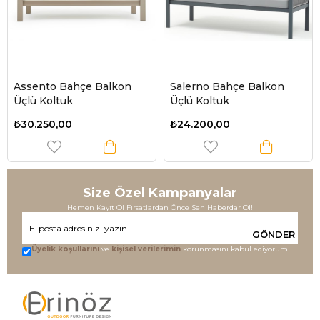
Assento Bahçe Balkon
Salerno Bahçe Balkon
Üçlü Koltuk
Üçlü Koltuk
₺30.250,00
₺24.200,00
Size Özel Kampanyalar
Hemen Kayıt Ol Fırsatlardan Önce Sen Haberdar Ol!
GÖNDER
Üyelik koşullarını
ve
kişisel verilerimin
korunmasını kabul ediyorum.