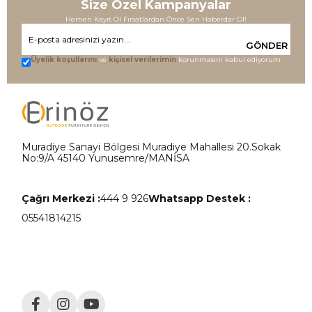
Size Özel Kampanyalar
Hemen Kayıt Ol Fırsatlardan Önce Sen Haberdar Ol!
GÖNDER
Üyelik koşullarını
ve
kişisel verilerimin
korunmasını kabul ediyorum.
Muradiye Sanayi Bölgesi Muradiye Mahallesi 20.Sokak
No:9/A 45140 Yunusemre/MANİSA
Çağrı Merkezi :
444 9 926
Whatsapp Destek :
05541814215