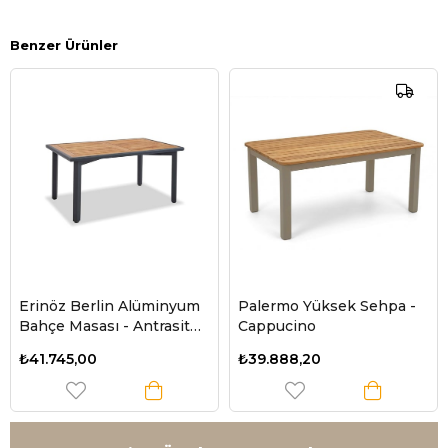
Benzer Ürünler
erlin Alüminyum
Palermo Yüksek Sehpa -
Milano Iro
ası - Antrasit
Cappucino
100x230 A
Ahşap Tabla
- Kum Ren
0
₺39.888,20
₺96.800,0