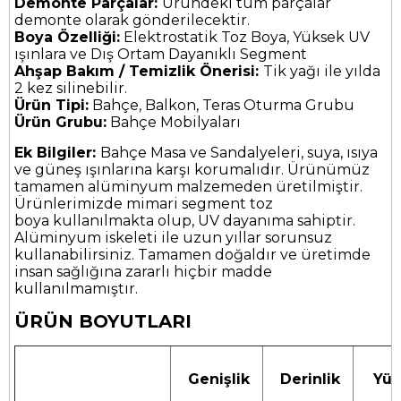
Demonte Parçalar:
Üründeki tüm parçalar
demonte olarak gönderilecektir.
Boya Özelliği:
Elektrostatik Toz Boya, Yüksek UV
ışınlara ve Dış Ortam Dayanıklı Segment
Ahşap Bakım / Temizlik Önerisi:
Tik yağı ile yılda
2 kez silinebilir.
Ürün Tipi:
Bahçe, Balkon, Teras Oturma Grubu
Ürün Grubu:
Bahçe Mobilyaları
Ek Bilgiler:
Bahçe Masa ve Sandalyeleri, suya, ısıya
ve güneş ışınlarına karşı korumalıdır. Ürünümüz
tamamen alüminyum malzemeden üretilmiştir.
Ürünlerimizde mimari segment toz
boya kullanılmakta olup, UV dayanıma sahiptir.
Alüminyum iskeleti ile uzun yıllar sorunsuz
kullanabilirsiniz. Tamamen doğaldır ve üretimde
insan sağlığına zararlı hiçbir madde
kullanılmamıştır.
ÜRÜN BOYUTLARI
Genişlik
Derinlik
Yük