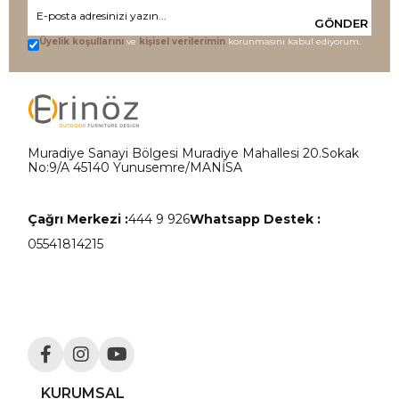
GÖNDER
Üyelik koşullarını
ve
kişisel verilerimin
korunmasını kabul ediyorum.
Muradiye Sanayi Bölgesi Muradiye Mahallesi 20.Sokak
No:9/A 45140 Yunusemre/MANİSA
Çağrı Merkezi :
444 9 926
Whatsapp Destek :
05541814215
KURUMSAL