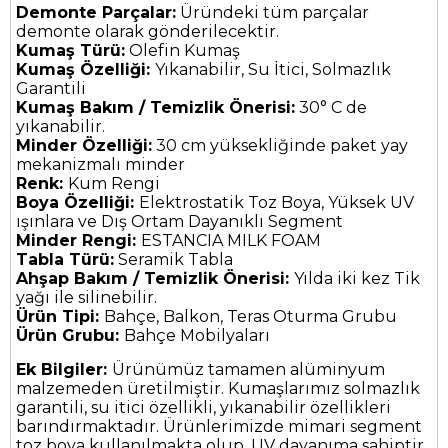
Demonte Parçalar:
Üründeki tüm parçalar
demonte olarak gönderilecektir.
Kumaş Türü:
Olefin Kumaş
Kumaş Özelliği:
Yıkanabilir, Su İtici, Solmazlık
Garantili
Kumaş Bakım / Temizlik Önerisi:
30° C de
yıkanabilir.
Minder Özelliği:
30 cm yüksekliğinde paket yay
mekanizmalı minder
Renk:
Kum Rengi
Boya Özelliği:
Elektrostatik Toz Boya, Yüksek UV
ışınlara ve Dış Ortam Dayanıklı Segment
Minder Rengi:
ESTANCIA MILK FOAM
Tabla Türü:
Seramik Tabla
Ahşap Bakım / Temizlik Önerisi:
Yılda iki kez Tik
yağı ile silinebilir.
Ürün Tipi:
Bahçe, Balkon, Teras Oturma Grubu
Ürün Grubu:
Bahçe Mobilyaları
Ek Bilgiler:
Ürünümüz tamamen alüminyum
malzemeden üretilmiştir. Kumaşlarımız solmazlık
garantili, su itici özellikli, yıkanabilir özellikleri
barındırmaktadır. Ürünlerimizde mimari segment
toz boya kullanılmakta olup, UV dayanıma sahiptir.