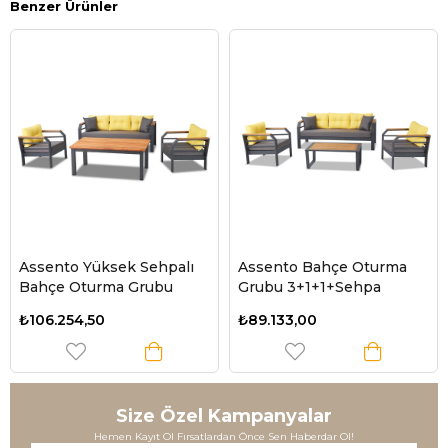
Benzer Ürünler
Assento Yüksek Sehpalı
Assento Bahçe Oturma
Bahçe Oturma Grubu
Grubu 3+1+1+Sehpa
₺106.254,50
₺89.133,00
Size Özel Kampanyalar
Hemen Kayıt Ol Fırsatlardan Önce Sen Haberdar Ol!