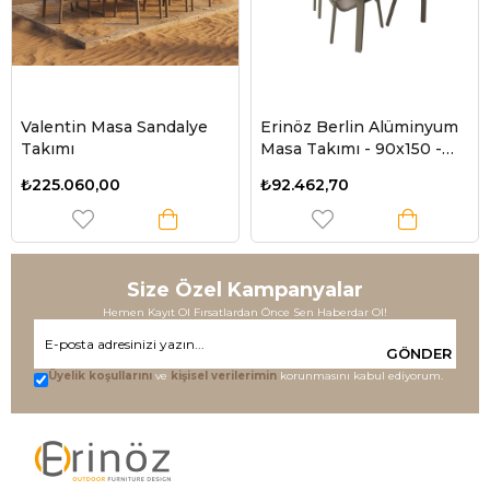
Valentin Masa Sandalye
Erinöz Berlin Alüminyum
Takımı
Masa Takımı - 90x150 -
Cappucino
₺225.060,00
₺92.462,70
Size Özel Kampanyalar
Hemen Kayıt Ol Fırsatlardan Önce Sen Haberdar Ol!
GÖNDER
Üyelik koşullarını
ve
kişisel verilerimin
korunmasını kabul ediyorum.