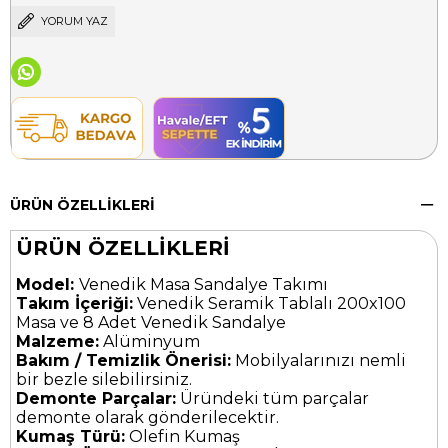
YORUM YAZ
ÜRÜN ÖZELLIKLERI
ÜRÜN ÖZELLİKLERİ
Model:
Venedik Masa Sandalye Takımı
Takım İçeriği:
Venedik Seramik Tablalı 200x100
Masa ve 8 Adet Venedik Sandalye
Malzeme:
Alüminyum
Bakım / Temizlik Önerisi:
Mobilyalarınızı nemli
bir bezle silebilirsiniz.
Demonte Parçalar:
Üründeki tüm parçalar
demonte olarak gönderilecektir.
Kumaş Türü:
Olefin Kumaş