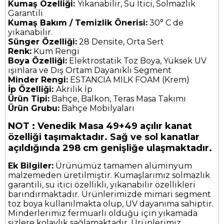
Kumaş Özelliği:
Yıkanabilir, Su İtici, Solmazlık
Garantili
Kumaş Bakım / Temizlik Önerisi:
30° C de
yıkanabilir.
Sünger Özelliği:
28 Densite, Orta Sert
Renk:
Kum Rengi
Boya Özelliği:
Elektrostatik Toz Boya, Yüksek UV
ışınlara ve Dış Ortam Dayanıklı Segment
Minder Rengi:
ESTANCIA MILK FOAM (Krem)
İp Özelliği:
Akrilik İp
Ürün Tipi:
Bahçe, Balkon, Teras Masa Takımı
Ürün Grubu:
Bahçe Mobilyaları
NOT : Venedik Masa 49+49 açılır kanat
özelliği taşımaktadır. Sağ ve sol kanatlar
açıldığında 298 cm genişliğe ulaşmaktadır.
Ek Bilgiler:
Ürünümüz tamamen alüminyum
malzemeden üretilmiştir. Kumaşlarımız solmazlık
garantili, su itici özellikli, yıkanabilir özellikleri
barındırmaktadır. Ürünlerimizde mimari segment
toz boya kullanılmakta olup, UV dayanıma sahiptir.
Minderlerimiz fermuarlı olduğu için yıkamada
sizlere kolaylık sağlamaktadır. Ürünlerimiz